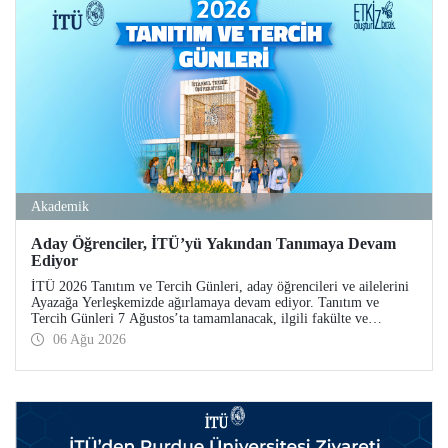
Akademik
Aday Öğrenciler, İTÜ’yü Yakından Tanımaya Devam
Ediyor
İTÜ 2026 Tanıtım ve Tercih Günleri, aday öğrencileri ve ailelerini
Ayazağa Yerleşkemizde ağırlamaya devam ediyor. Tanıtım ve
Tercih Günleri 7 Ağustos’ta tamamlanacak, ilgili fakülte ve
birimler adaylara bilgi vermeye devam edecek.
06 Ağu 2026