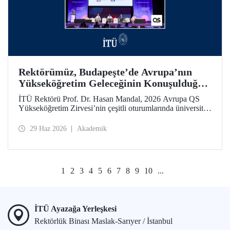
Rektörümüz, Budapeşte’de Avrupa’nın
Yükseköğretim Geleceğinin Konuşulduğu
Zirvedeydi
İTÜ Rektörü Prof. Dr. Hasan Mandal, 2026 Avrupa QS
Yükseköğretim Zirvesi’nin çeşitli oturumlarında üniversite
liderleriyle bir araya geldi.
29 Haz 2026
Akademik
1
2
3
4
5
6
7
8
9
10
...
İTÜ Ayazağa Yerleşkesi
Rektörlük Binası Maslak-Sarıyer / İstanbul