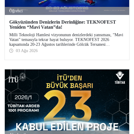
Öğrenci
Gökyüzünden Denizlerin Derinliğine: TEKNOFEST
Yeniden “Mavi Vatan”da!
Milli Teknoloji Hamlesi vizyonunun denizlerdeki yansıması, “Mavi
Vatan” temasıyla tekrar hayat buluyor. TEKNOFEST 2026
kapsamında 20-23 Ağustos tarihlerinde Gölcük Tersanesi
Komutanlığı’nda düzenlenecek TEKNOFEST Mavi Vatan,
03 Ağu 2026
denizcilik ve su altı teknolojilerinin ön plana çıkacağı özel bir
etkinlik olarak teknoloji tutkunlarını bir araya getirecek.