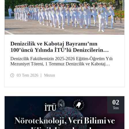
Denizcilik ve Kabotaj Bayramı’nın
100’üncü Yılında İTÜ’lü Denizcilerin
Mezuniyet Coşkusu
Denizcilik Fakültemizin 2025-2026 Eğitim-Öğretim Yılı
Mezuniyet Töreni, 1 Temmuz Denizcilik ve Kabotaj
Bayramı’nın 100’üncü yılında, Tuzla Yerleşkemizde
düzenlendi. İTÜ’lüler, mezuniyet sevinçlerini aileleriyle ve
03 Tem 2026
Mezun
hocalarıyla paylaştılar. Denizcilik alanındaki kamu, sivil
toplum ve sektör temsilcileri İTÜ ailesinin mezuniyet
gururuna tanıklık etti.
02
Tem