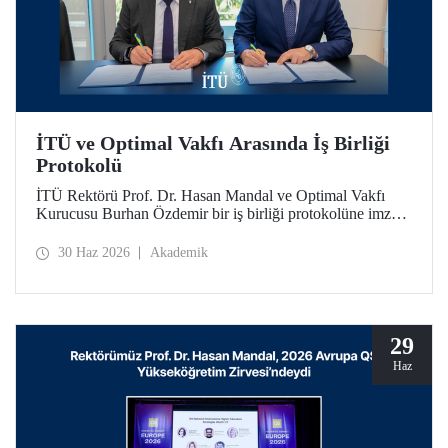
İTÜ ve Optimal Vakfı Arasında İş Birliği
Protokolü
İTÜ Rektörü Prof. Dr. Hasan Mandal ve Optimal Vakfı
Kurucusu Burhan Özdemir bir iş birliği protokolüne imza
attı. İTÜ öğrencilerine sosyal destek bursları ve yetkinlik
odaklı eğitimlerle katkı sağlanması amaçlanıyor.
30 Haz 2026
Akademik
29
Haz