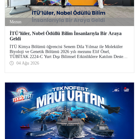
Mezun
İTÜ’lüler, Nobel Ödüllü Bilim İnsanlarıyla Bir Araya
Geldi
İTÜ Kimya Bölümü öğrencisi Senem Dila Yılmaz ile Moleküler
Biyoloji ve Genetik Bölümü 2026 yılı mezunu Elif Önel,
TÜBİTAK 2224-C Yurt Dışı Bilimsel Etkinliklere Katılım Desteği
kapsamında 75’inci Lindau Nobel Ödüllü Bilim İnsanları
04 Ağu 2026
Toplantısı’na katıldı.