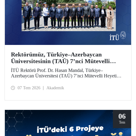
Rektörümüz, Türkiye–Azerbaycan
Üniversitesinin (TAÜ) 7’nci Mütevelli
Heyeti Toplantısı’na Katıldı
İTÜ Rektörü Prof. Dr. Hasan Mandal, Türkiye–
Azerbaycan Üniversitesi (TAÜ) 7’nci Mütevelli Heyeti
Toplantısı’na katıldı. Bakü’de 6 Temmuz 2026 tarihinde
düzenlenen toplantıya YÖK Başkanı Prof. Dr. Erol Özvar
07 Tem 2026
Akademik
ve Azerbaycan Bilim ve Eğitim Bakanı Emin Amrullayev
başkanlık etti.
06
Tem