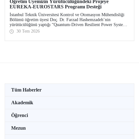
Öğretim Üyemizin Yürütücülüğündeki Projeye
EUREKA-EUROSTARS Programı Desteği
İstanbul Teknik Üniversitesi Kontrol ve Otomasyon Mühendisliği
Bölümü öğretim üyesi Doç. Dr. Farzad Hashemzadeh’nin
yürütücülüğünü yaptığı “Quantum-Driven Resilient Power Systems:
Revolutionizing Energy Security for the Future” başlıklı projesi,
30 Tem 2026
EUREKA-EUROSTARS Programı kapsamında desteklenmeye hak
kazandı.
Tüm Haberler
Akademik
Öğrenci
Mezun