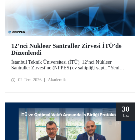
12’nci Nükleer Santraller Zirvesi İTÜ’de
Düzenlendi
İstanbul Teknik Üniversitesi (İTÜ), 12’nci Nükleer
Santraller Zirvesi’ne (NPPES) ev sahipliği yaptı. “Yeni
Nükleer Çağ: Sanayiyi, İnovasyonu ve Net Sıfır
Hedeflerini Güçlendirmek” temalı zirvede yeni nükleer
02 Tem 2026
Akademik
teknolojiler ve potansiyel iş birlikleri ele alındı.
30
Haz