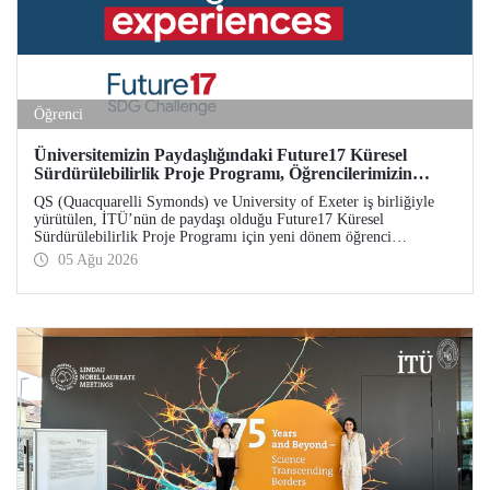
Öğrenci
Üniversitemizin Paydaşlığındaki Future17 Küresel
Sürdürülebilirlik Proje Programı, Öğrencilerimizin
Başvurularını Bekliyor
QS (Quacquarelli Symonds) ve University of Exeter iş birliğiyle
yürütülen, İTÜ’nün de paydaşı olduğu Future17 Küresel
Sürdürülebilirlik Proje Programı için yeni dönem öğrenci
başvuruları açıldı. Başvurular için son gün 31 Ağustos!
05 Ağu 2026