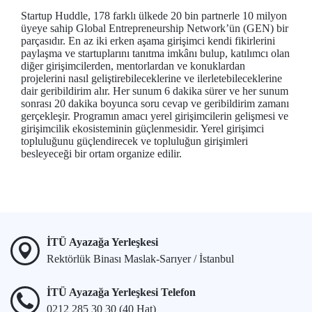
Startup Huddle, 178 farklı ülkede 20 bin partnerle 10 milyon
üyeye sahip Global Entrepreneurship Network’ün (GEN) bir
parçasıdır. En az iki erken aşama girişimci kendi fikirlerini
paylaşma ve startuplarını tanıtma imkânı bulup, katılımcı olan
diğer girişimcilerden, mentorlardan ve konuklardan
projelerini nasıl geliştirebileceklerine ve ilerletebileceklerine
dair geribildirim alır. Her sunum 6 dakika sürer ve her sunum
sonrası 20 dakika boyunca soru cevap ve geribildirim zamanı
gerçekleşir. Programın amacı yerel girişimcilerin gelişmesi ve
girişimcilik ekosisteminin güçlenmesidir. Yerel girişimci
topluluğunu güçlendirecek ve topluluğun girişimleri
besleyeceği bir ortam organize edilir.
İTÜ Ayazağa Yerleşkesi
Rektörlük Binası Maslak-Sarıyer / İstanbul
İTÜ Ayazağa Yerleşkesi Telefon
0212 285 30 30 (40 Hat)