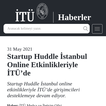
Haberler
Toggl
navig
31 May 2021
Startup Huddle İstanbul
Online Etkinlikleriyle
İTÜ’de
Startup Huddle İstanbul online
etkinlikleriyle İTÜ’de girişimcileri
desteklemeye devam ediyor.
Haber:
İTÜ Medya ve İletişim Ofisi