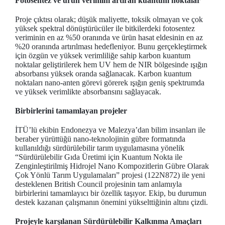
Fotosentez ve ürün verimini artıran kuantum noktalar
Proje çıktısı olarak; düşük maliyette, toksik olmayan ve çok
yüksek spektral dönüştürücüler ile bitkilerdeki fotosentez
veriminin en az %50 oranında ve ürün hasat eldesinin en az
%20 oranında artırılması hedefleniyor. Bunu gerçekleştirmek
için özgün ve yüksek verimliliğe sahip karbon kuantum
noktalar geliştirilerek hem UV hem de NIR bölgesinde ışığın
absorbansı yüksek oranda sağlanacak. Karbon kuantum
noktaları nano-anten görevi görerek ışığın geniş spektrumda
ve yüksek verimlikte absorbansını sağlayacak.
Birbirlerini tamamlayan projeler
İTÜ’lü ekibin Endonezya ve Malezya’dan bilim insanları ile
beraber yürüttüğü nano-teknolojinin gübre formatında
kullanıldığı sürdürülebilir tarım uygulamasına yönelik
“Sürdürülebilir Gıda Üretimi için Kuantum Nokta ile
Zenginleştirilmiş Hidrojel Nano Kompozitlerin Gübre Olarak
Çok Yönlü Tarım Uygulamaları” projesi (122N872) ile yeni
desteklenen British Council projesinin tam anlamıyla
birbirlerini tamamlayıcı bir özellik taşıyor. Ekip, bu durumun
destek kazanan çalışmanın önemini yükselttiğinin altını çizdi.
Projeyle karşılanan Sürdürülebilir Kalkınma Amaçları