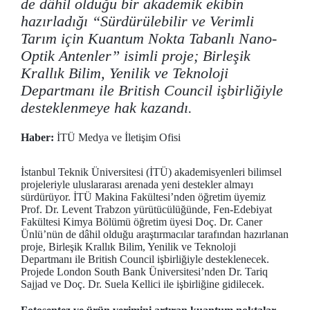
de dâhil olduğu bir akademik ekibin
hazırladığı “Sürdürülebilir ve Verimli
Tarım için Kuantum Nokta Tabanlı Nano-
Optik Antenler” isimli proje; Birleşik
Krallık Bilim, Yenilik ve Teknoloji
Departmanı ile British Council işbirliğiyle
desteklenmeye hak kazandı.
Haber:
İTÜ Medya ve İletişim Ofisi
İstanbul Teknik Üniversitesi (İTÜ) akademisyenleri bilimsel
projeleriyle uluslararası arenada yeni destekler almayı
sürdürüyor. İTÜ Makina Fakültesi’nden öğretim üyemiz
Prof. Dr. Levent Trabzon yürütücülüğünde, Fen-Edebiyat
Fakültesi Kimya Bölümü öğretim üyesi Doç. Dr. Caner
Ünlü’nün de dâhil olduğu araştırmacılar tarafından hazırlanan
proje, Birleşik Krallık Bilim, Yenilik ve Teknoloji
Departmanı ile British Council işbirliğiyle desteklenecek.
Projede London South Bank Üniversitesi’nden Dr. Tariq
Sajjad ve Doç. Dr. Suela Kellici ile işbirliğine gidilecek.