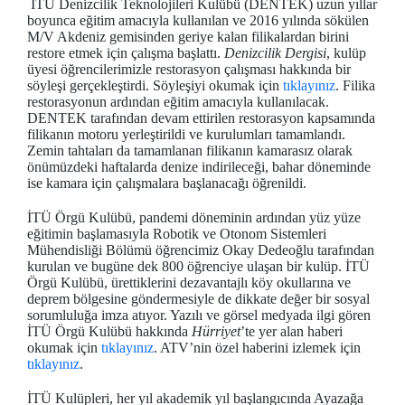
İTÜ Denizcilik Teknolojileri Kulübü (DENTEK) uzun yıllar
boyunca eğitim amacıyla kullanılan ve 2016 yılında sökülen
M/V Akdeniz gemisinden geriye kalan filikalardan birini
restore etmek için çalışma başlattı.
Denizcilik Dergisi
, kulüp
üyesi öğrencilerimizle restorasyon çalışması hakkında bir
söyleşi gerçekleştirdi. Söyleşiyi okumak için
tıklayınız
. Filika
restorasyonun ardından eğitim amacıyla kullanılacak.
DENTEK tarafından devam ettirilen restorasyon kapsamında
filikanın motoru yerleştirildi ve kurulumları tamamlandı.
Zemin tahtaları da tamamlanan filikanın kamarasız olarak
önümüzdeki haftalarda denize indirileceği, bahar döneminde
ise kamara için çalışmalara başlanacağı öğrenildi.
İTÜ Örgü Kulübü, pandemi döneminin ardından yüz yüze
eğitimin başlamasıyla Robotik ve Otonom Sistemleri
Mühendisliği Bölümü öğrencimiz Okay Dedeoğlu tarafından
kurulan ve bugüne dek 800 öğrenciye ulaşan bir kulüp. İTÜ
Örgü Kulübü, ürettiklerini dezavantajlı köy okullarına ve
deprem bölgesine göndermesiyle de dikkate değer bir sosyal
sorumluluğa imza atıyor. Yazılı ve görsel medyada ilgi gören
İTÜ Örgü Kulübü hakkında
Hürriyet
’te yer alan haberi
okumak için
tıklayınız
. ATV’nin özel haberini izlemek için
tıklayınız
.
İTÜ Kulüpleri, her yıl akademik yıl başlangıcında Ayazağa