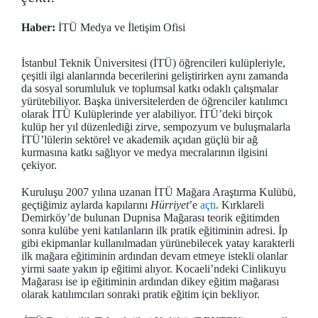
Haber:
İTÜ Medya ve İletişim Ofisi
İstanbul Teknik Üniversitesi (İTÜ) öğrencileri kulüpleriyle,
çeşitli ilgi alanlarında becerilerini geliştirirken aynı zamanda
da sosyal sorumluluk ve toplumsal katkı odaklı çalışmalar
yürütebiliyor. Başka üniversitelerden de öğrenciler katılımcı
olarak İTÜ Kulüplerinde yer alabiliyor. İTÜ’deki birçok
kulüp her yıl düzenlediği zirve, sempozyum ve buluşmalarla
İTÜ’lülerin sektörel ve akademik açıdan güçlü bir ağ
kurmasına katkı sağlıyor ve medya mecralarının ilgisini
çekiyor.
Kuruluşu 2007 yılına uzanan İTÜ Mağara Araştırma Kulübü,
geçtiğimiz aylarda kapılarını
Hürriyet
’e
açtı
. Kırklareli
Demirköy’de bulunan Dupnisa Mağarası teorik eğitimden
sonra kulübe yeni katılanların ilk pratik eğitiminin adresi. İp
gibi ekipmanlar kullanılmadan yürünebilecek yatay karakterli
ilk mağara eğitiminin ardından devam etmeye istekli olanlar
yirmi saate yakın ip eğitimi alıyor. Kocaeli’ndeki Cinlikuyu
Mağarası ise ip eğitiminin ardından dikey eğitim mağarası
olarak katılımcıları sonraki pratik eğitim için bekliyor.