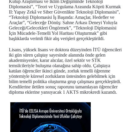
Kutup Araştırması ve İklim Değişiminde Teknoloji
Diplomasisi”, “Teori ve Uygulama Arasında Köprü Kurmak
II: Yapay Zekâ ve Siber Güvenlikte Teknoloji Diplomasisi”,
“Teknoloji Diplomasisi İş Başında: Amaçlar, Hedefler ve
Araçlar”, “Geleceğe Dönüş: Sahne Arkası Deneyi Yoluyla
Geleceği/Gelecekleri Öngörmek”, “Teknoloji Diplomasisi
İçin Mücadele-Temelli Yol Haritası Oluşturmak” gibi
başlıklarda verimli fikir alış verişleri gerçekleştirildi.
Lisans, yüksek lisans ve doktora düzeyinden İTÜ öğrencileri
iki gün süren çalıştay sayesinde alanında önde gelen
akademisyenler, karar alıcılar, özel sektör ve STK
temsilcileriyle buluşma olanağına sahip oldu. Çalıştaya
katılan öğrenciler ikinci günde, zorluk temelli öğrenme
yöntemiyle küresel zorlukların üstesinden gelebilmek için
bilim temelli politika oluşturma grup çalışması gerçekleştirdi.
Kendilerine iletilen sonuç raporunu tamamlayan öğrenciler
diploma eklerine yansıyacak 1 AKTS mikrokredi kazandı.