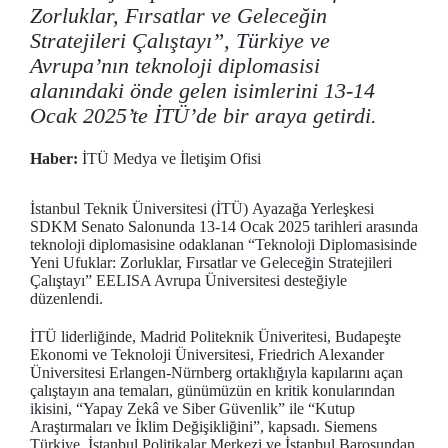
Zorluklar, Fırsatlar ve Geleceğin
Stratejileri Çalıştayı”, Türkiye ve
Avrupa’nın teknoloji diplomasisi
alanındaki önde gelen isimlerini 13-14
Ocak 2025’te İTÜ’de bir araya getirdi.
Haber:
İTÜ Medya ve İletişim Ofisi
İstanbul Teknik Üniversitesi (İTÜ)
Ayazağa Yerleşkesi
SDKM Senato Salonunda 13-14 Ocak 2025 tarihleri arasında
teknoloji diplomasisine odaklanan “Teknoloji Diplomasisinde
Yeni Ufuklar: Zorluklar, Fırsatlar ve Geleceğin Stratejileri
Çalıştayı” EELISA Avrupa Üniversitesi desteğiyle
düzenlendi.
İTÜ liderliğinde, Madrid Politeknik Üniveritesi, Budapeşte
Ekonomi ve Teknoloji Üniversitesi, Friedrich Alexander
Üniversitesi Erlangen-Nürnberg ortaklığıyla kapılarını açan
çalıştayın ana temaları, günümüzün en kritik konularından
ikisini, “Yapay Zekâ ve Siber Güvenlik” ile “Kutup
Araştırmaları ve İklim Değişikliğini”, kapsadı. Siemens
Türkiye, İstanbul Politikalar Merkezi ve İstanbul Barosundan