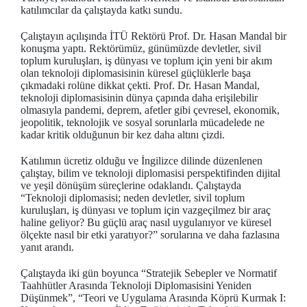
katılımcılar da çalıştayda katkı sundu.
Çalıştayın açılışında İTÜ Rektörü Prof. Dr. Hasan Mandal bir
konuşma yaptı. Rektörümüz, günümüzde devletler, sivil
toplum kuruluşları, iş dünyası ve toplum için yeni bir akım
olan teknoloji diplomasisinin küresel güçlüklerle başa
çıkmadaki rolüne dikkat çekti. Prof. Dr. Hasan Mandal,
teknoloji diplomasisinin dünya çapında daha erişilebilir
olmasıyla pandemi, deprem, afetler gibi çevresel, ekonomik,
jeopolitik, teknolojik ve sosyal sorunlarla mücadelede ne
kadar kritik olduğunun bir kez daha altını çizdi.
Katılımın ücretiz olduğu ve İngilizce dilinde düzenlenen
çalıştay, bilim ve teknoloji diplomasisi perspektifinden dijital
ve yeşil dönüşüm süreçlerine odaklandı. Çalıştayda
“Teknoloji diplomasisi; neden devletler, sivil toplum
kuruluşları, iş dünyası ve toplum için vazgeçilmez bir araç
haline geliyor? Bu güçlü araç nasıl uygulanıyor ve küresel
ölçekte nasıl bir etki yaratıyor?” sorularına ve daha fazlasına
yanıt arandı.
Çalıştayda iki gün boyunca “Stratejik Sebepler ve Normatif
Taahhütler Arasında Teknoloji Diplomasisini Yeniden
Düşünmek”, “Teori ve Uygulama Arasında Köprü Kurmak I: