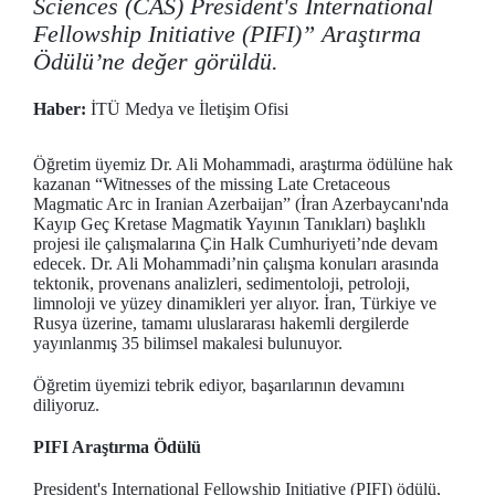
Sciences (CAS) President's International
Fellowship Initiative (PIFI)” Araştırma
Ödülü’ne değer görüldü.
Haber:
İTÜ Medya ve İletişim Ofisi
Öğretim üyemiz Dr. Ali Mohammadi, araştırma ödülüne hak
kazanan “Witnesses of the missing Late Cretaceous
Magmatic Arc in Iranian Azerbaijan” (İran Azerbaycanı'nda
Kayıp Geç Kretase Magmatik Yayının Tanıkları) başlıklı
projesi ile çalışmalarına Çin Halk Cumhuriyeti’nde devam
edecek. Dr. Ali Mohammadi’nin çalışma konuları arasında
tektonik, provenans analizleri, sedimentoloji, petroloji,
limnoloji ve yüzey dinamikleri yer alıyor. İran, Türkiye ve
Rusya üzerine, tamamı uluslararası hakemli dergilerde
yayınlanmış 35 bilimsel makalesi bulunuyor.
Öğretim üyemizi tebrik ediyor, başarılarının devamını
diliyoruz.
PIFI Araştırma Ödülü
President's International Fellowship Initiative (PIFI) ödülü,