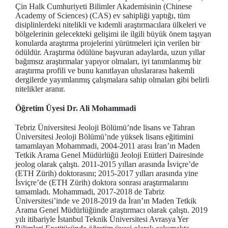
Çin Halk Cumhuriyeti Bilimler Akademisinin (Chinese
Academy of Sciences) (CAS) ev sahipliği yaptığı, tüm
disiplinlerdeki nitelikli ve kıdemli araştırmacılara ülkeleri ve
bölgelerinin gelecekteki gelişimi ile ilgili büyük önem taşıyan
konularda araştırma projelerini yürütmeleri için verilen bir
ödüldür. Araştırma ödülüne başvuran adaylarda, uzun yıllar
bağımsız araştırmalar yapıyor olmaları, iyi tanımlanmış bir
araştırma profili ve bunu kanıtlayan uluslararası hakemli
dergilerde yayımlanmış çalışmalara sahip olmaları gibi belirli
nitelikler aranır.
Öğretim Üyesi Dr. Ali Mohammadi
Tebriz Üniversitesi Jeoloji Bölümü’nde lisans ve Tahran
Üniversitesi Jeoloji Bölümü’nde yüksek lisans eğitimini
tamamlayan Mohammadi, 2004-2011 arası İran’ın Maden
Tetkik Arama Genel Müdürlüğü Jeoloji Etütleri Dairesinde
jeolog olarak çalıştı. 2011-2015 yılları arasında İsviçre’de
(ETH Zürih) doktorasını; 2015-2017 yılları arasında yine
İsviçre’de (ETH Zürih) doktora sonrası araştırmalarını
tamamladı. Mohammadi, 2017-2018 de Tabriz
Üniversitesi’inde ve 2018-2019 da İran’ın Maden Tetkik
Arama Genel Müdürlüğünde araştırmacı olarak çalıştı. 2019
yılı itibariyle İstanbul Teknik Üniversitesi Avrasya Yer