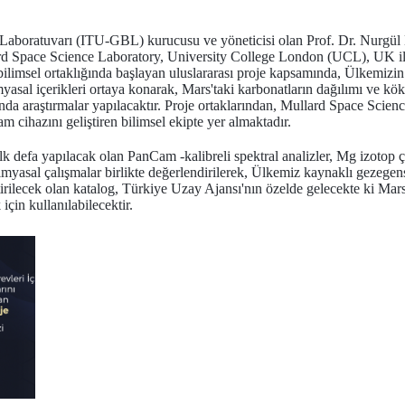
aboratuvarı (ITU-GBL) kurucusu ve yöneticisi olan Prof. Dr. Nurgül
rd Space Science Laboratory, University College London (UCL), UK il
imsel ortaklığında başlayan uluslararası proje kapsamında, Ülkemizin
imyasal içerikleri ortaya konarak, Mars'taki karbonatların dağılımı ve kök
ında araştırmalar yapılacaktır. Proje ortaklarından, Mullard Space Sci
 cihazını geliştiren bilimsel ekipte yer almaktadır.
lk defa yapılacak olan PanCam -kalibreli spektral analizler, Mg izotop
kimyasal çalışmalar birlikte değerlendirilerek, Ülkemiz kaynaklı gezegen
ştirilecek olan katalog, Türkiye Uzay Ajansı'nın özelde gelecekte ki Mar
için kullanılabilecektir.