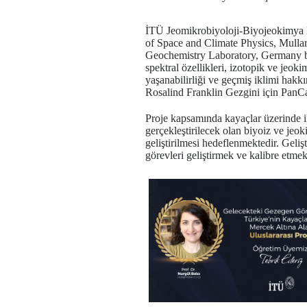
İTÜ Jeomikrobiyoloji-Biyojeokimya L
of Space and Climate Physics, Mulla
Geochemistry Laboratory, Germany bil
spektral özellikleri, izotopik ve jeok
yaşanabilirliği ve geçmiş iklimi hakk
Rosalind Franklin Gezgini için PanCam
Proje kapsamında kayaçlar üzerinde i
gerçekleştirilecek olan biyoiz ve jeo
geliştirilmesi hedeflenmektedir. Geli
görevleri geliştirmek ve kalibre etmek 