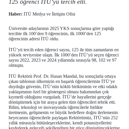
125 öğrenci İTÜ’yü tercih etti.
Haber:
İTÜ Medya ve İletişim Ofisi
Üniversite adaylarının 2025 YKS sonuçlarına göre yaptığı
tercihte ilk 100’den 9 öğrencinin, ilk 1000’den 125
öğrencinin adresi İTÜ oldu.
İTÜ’yü tercih eden öğrenci sayısı, 125 ile tüm zamanların en
yüksek seviyesine ulaştı. İlk 1000’den İTÜ’yü seçen öğrenci
sayısı 2022, 2023 ve 2024 yıllarında sırasıyla 98, 102 ve 97
olmuştu.
İTÜ Rektörü Prof. Dr. Hasan Mandal, bu sonuçlarla ortaya
çıkan tablonun ülkemizin en başarılı öğrencilerinin İTÜ’ye
duyduğu güvenin, İTÜ’nün köklü birikiminin ve etki odaklı
yaklaşımının özel bir göstergesi olması bakımından çok
kıymetli olduğunu vurguladı. İTÜ’de hayallerini gerçeğe
dönüştürmek için bir araya gelen tüm öğrencileri tebrik etti.
Bilim, teknoloji ve inovasyonda öğrencilerle birlikte
üretmenin, gelişmenin ve büyük hedeflere doğru ilerlemenin
heyecanını öğrencilerle paylaşan Rektörümüz, İTÜ’nün 252
yıllık mirasıyla bütünleşeceklerine, kendi potansiyellerini
keşfederek geleceği şekillendiren bir güce dönüştüreceklerine