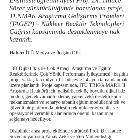
Enstitüsü öğretim üyesi Prof. Dr. Hatice
Sözer yürütücülüğünde hazırlanan proje,
TENMAK Araştırma Geliştirme Projeleri
(TAGEP) – Nükleer Reaktör Teknolojileri
Çağrısı kapsamında desteklenmeye hak
kazandı.
Haber:
İTÜ Medya ve İletişim Ofisi
“3B Dijital İkiz ile Çok Amaçlı Araştırma ve Eğitim
Reaktörlerinde Çok Yönlü Performans İyileştirmesi” başlıklı
proje, yaklaşık 5 milyon TL bütçeyle 24 ayda tamamlanmak
üzere planlandı. Proje kapsamında, İTÜ TRIGA MARK II
Araştırma Reaktörü için geliştirilecek üç boyutlu dijital ikiz
modeli; gerçek zamanlı izleme, yapay zekâ destekli karar
mekanizmaları ve senaryo tabanlı eğitim modüllerini tek ve
güvenli bir platformda birleştirerek nükleer güvenlik ve
operasyonel verimlilik alanlarında önemli kazanımlar
sağlamayı hedefliyor.
Disiplinler arası proje ekibinde yürütücü Prof. Dr. Hatice
Sözer’in yanı sıra Yapay Zekâ ve Veri Mühendisliği