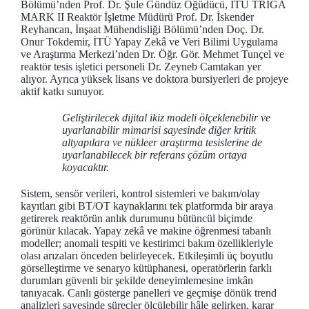
Bölümü’nden Prof. Dr. Şule Gündüz Öğüdücü, İTÜ TRIGA
MARK II Reaktör İşletme Müdürü Prof. Dr. İskender
Reyhancan, İnşaat Mühendisliği Bölümü’nden Doç. Dr.
Onur Tokdemir, İTÜ Yapay Zekâ ve Veri Bilimi Uygulama
ve Araştırma Merkezi’nden Dr. Öğr. Gör. Mehmet Tunçel ve
reaktör tesis işletici personeli Dr. Zeyneb Camtakan yer
alıyor. Ayrıca yüksek lisans ve doktora bursiyerleri de projeye
aktif katkı sunuyor.
Geliştirilecek dijital ikiz modeli ölçeklenebilir ve
uyarlanabilir mimarisi sayesinde diğer kritik
altyapılara ve nükleer araştırma tesislerine de
uyarlanabilecek bir referans çözüm ortaya
koyacaktır.
Sistem, sensör verileri, kontrol sistemleri ve bakım/olay
kayıtları gibi BT/OT kaynaklarını tek platformda bir araya
getirerek reaktörün anlık durumunu bütüncül biçimde
görünür kılacak. Yapay zekâ ve makine öğrenmesi tabanlı
modeller; anomali tespiti ve kestirimci bakım özellikleriyle
olası arızaları önceden belirleyecek. Etkileşimli üç boyutlu
görselleştirme ve senaryo kütüphanesi, operatörlerin farklı
durumları güvenli bir şekilde deneyimlemesine imkân
tanıyacak. Canlı gösterge panelleri ve geçmişe dönük trend
analizleri sayesinde süreçler ölçülebilir hâle gelirken, karar