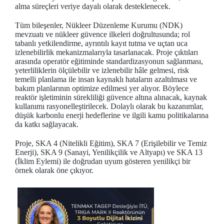
alma süreçleri veriye dayalı olarak desteklenecek.
Tüm bileşenler, Nükleer Düzenleme Kurumu (NDK)
mevzuatı ve nükleer güvence ilkeleri doğrultusunda; rol
tabanlı yetkilendirme, ayrıntılı kayıt tutma ve uçtan uca
izlenebilirlik mekanizmalarıyla tasarlanacak. Proje çıktıları
arasında operatör eğitiminde standardizasyonun sağlanması,
yeterliliklerin ölçülebilir ve izlenebilir hâle gelmesi, risk
temelli planlama ile insan kaynaklı hataların azaltılması ve
bakım planlarının optimize edilmesi yer alıyor. Böylece
reaktör işletiminin sürekliliği güvence altına alınacak, kaynak
kullanımı rasyonelleştirilecek. Dolaylı olarak bu kazanımlar,
düşük karbonlu enerji hedeflerine ve ilgili kamu politikalarına
da katkı sağlayacak.
Proje, SKA 4 (Nitelikli Eğitim), SKA 7 (Erişilebilir ve Temiz
Enerji), SKA 9 (Sanayi, Yenilikçilik ve Altyapı) ve SKA 13
(İklim Eylemi) ile doğrudan uyum gösteren yenilikçi bir
örnek olarak öne çıkıyor.