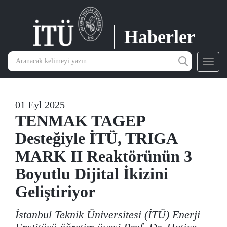
Haberler
Toggl
navig
01 Eyl 2025
TENMAK TAGEP
Desteğiyle İTÜ, TRIGA
MARK II Reaktörünün 3
Boyutlu Dijital İkizini
Geliştiriyor
İstanbul Teknik Üniversitesi (İTÜ) Enerji