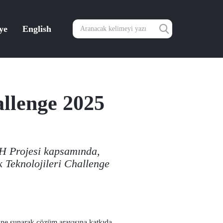
ye
English
llenge 2025
CH Projesi kapsamında,
ık Teknolojileri Challenge
erine sunarak çözüm arayışına katkıda