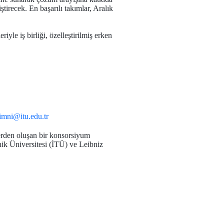
tirecek. En başarılı takımlar, Aralık
iyle iş birliği, özelleştirilmiş erken
rimni@itu.edu.tr
elerden oluşan bir konsorsiyum
ik Üniversitesi (İTÜ) ve Leibniz