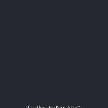
İTÜ Bilgi İşlem Daire Başkanlığı © 2025