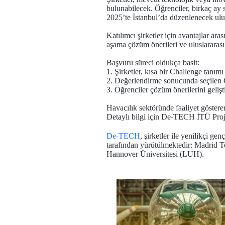
bulunabilecek. Öğrenciler, birkaç ay s
2025’te İstanbul’da düzenlenecek ulus
Katılımcı şirketler için avantajlar ara
aşama çözüm önerileri ve uluslararası
Başvuru süreci oldukça basit:
1. Şirketler, kısa bir Challenge tanım
2. Değerlendirme sonucunda seçilen C
3. Öğrenciler çözüm önerilerini gelişt
Havacılık sektöründe faaliyet göstere
Detaylı bilgi için De-TECH İTÜ Proje
De-TECH
, şirketler ile yenilikçi g
tarafından yürütülmektedir: Madrid T
Hannover Üniversitesi (LUH).