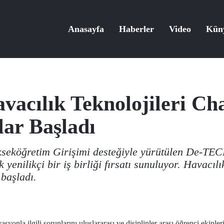
Anasayfa
Haberler
Video
Kün
cılık Teknolojileri Cha
lar Başladı
kseköğretim Girişimi desteğiyle yürütülen De-TE
 yenilikçi bir iş birliği fırsatı sunuluyor. Havacıl
başladı.
asyonla ilgili sorunlarını uluslararası ve disiplinler arası öğrenci ekipl