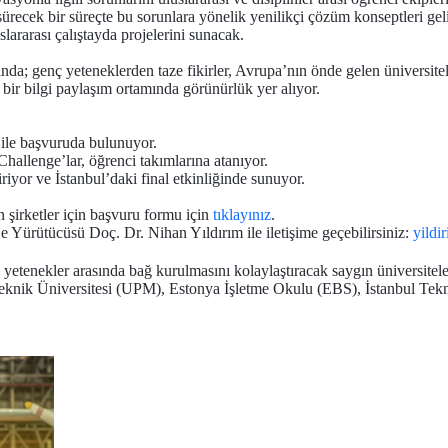
ürecek bir süreçte bu sorunlara yönelik yenilikçi çözüm konseptleri geliş
lararası çalıştayda projelerini sunacak.
sında; genç yeteneklerden taze fikirler, Avrupa’nın önde gelen üniversiteler
 bir bilgi paylaşım ortamında görünürlük yer alıyor.
ı ile başvuruda bulunuyor.
hallenge’lar, öğrenci takımlarına atanıyor.
iriyor ve İstanbul’daki final etkinliğinde sunuyor.
n şirketler için başvuru formu için
tıklayınız
.
 Yürütücüsü Doç. Dr. Nihan Yıldırım ile iletişime geçebilirsiniz:
yildi
enç yetenekler arasında bağ kurulmasını kolaylaştıracak saygın üniversit
eknik Üniversitesi (UPM), Estonya İşletme Okulu (EBS), İstanbul Tekn