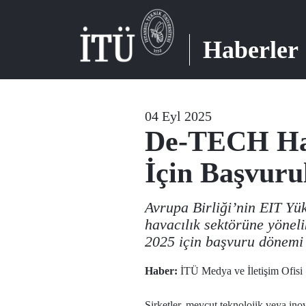
Haberler
04 Eyl 2025
De-TECH Hava
İçin Başvuru
Avrupa Birliği’nin EIT Yü
havacılık sektörüne yönelik
2025 için başvuru dönemi 
Haber:
İTÜ Medya ve İletişim Ofisi
Şirketler, mevcut teknolojik veya inov