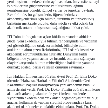
yeni araştırma merkezlerinin açılmasından, üniversite–sanayi
iş birliklerinin güçlenmesine ve uluslararası ağının
genişlemesine yönelik güncel veriler ve örnekler paylaştı.
Rektörümüz, bu gelişmelerin, öğrencilerimiz ve
akademisyenlerimiz için bilimin, üretimin ve üniversite-iş
birliğinin merkezde olduğu, daha güçlü ve etki odaklı bir
akademik ortamın oluşmasını sağladığına dikkat çekti.
İTÜ’nün iki buçuk asrı aşkın köklü mirasından aldıkları
güçle, yeni akademik yıla bilimin rehberliğinde ve vicdanın
yol göstericiliğinde ortak sorumluluk bilinciyle adım
attıklarının altını çizen Rektörümüz, İTÜ olarak insani ve
akademik sorumluluklarını hatırlattı: Dünyanın farklı
bölgelerinde yaşanan acılar ve insanlık onuruna sığmayan
olaylar karşısında bilimin rehberliğinde hakikatin yanında
durmak; adaleti, barışı ve insan onurunu savunmak.
İbn Haldun Üniversitesi öğretim üyesi Prof. Dr. Enis Doko
törende “Hafızasız Haritalar: Filistin’i Akademide Geri
Kazanmak” başlıklı konuşmasıyla yeni akademik yılın ilk
açılış dersini verdi. Prof. Dr. Doko, Filistin coğrafyasını konu
alan tarih arkeoloji alanları ile yer isimlendirmelerde
siyonizmin akademideki “tek anlatı hegamonyasını” ve bilgi
araçları kullanılarak yapılan siyonist propagandaya karşı
akademi olarak neler yapılabileceğini anlattı. Prof. Dr. Doko,