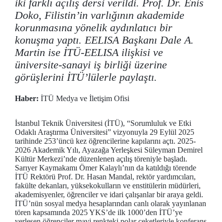
iki farklı açılış dersi verildi. Prof. Dr. Enis
Doko, Filistin’in varlığının akademide
korunmasına yönelik aydınlatıcı bir
konuşma yaptı. EELISA Başkanı Dale A.
Martin ise İTÜ-EELISA ilişkisi ve
üniversite-sanayi iş birliği üzerine
görüşlerini İTÜ’lülerle paylaştı.
Haber:
İTÜ Medya ve İletişim Ofisi
İstanbul Teknik Üniversitesi (İTÜ), “Sorumluluk ve Etki
Odaklı Araştırma Üniversitesi” vizyonuyla 29 Eylül 2025
tarihinde 253’üncü kez öğrencilerine kapılarını açtı. 2025-
2026 Akademik Yılı, Ayazağa Yerleşkesi Süleyman Demirel
Kültür Merkezi’nde düzenlenen açılış töreniyle başladı.
Sarıyer Kaymakamı Ömer Kalaylı’nın da katıldığı törende
İTÜ Rektörü Prof. Dr. Hasan Mandal, rektör yardımcıları,
fakülte dekanları, yüksekokulların ve enstitülerin müdürleri,
akademisyenler, öğrenciler ve idari çalışanlar bir araya geldi.
İTÜ’nün sosyal medya hesaplarından canlı olarak yayınlanan
tören kapsamında 2025 YKS’de ilk 1000’den İTÜ’ye
yerleşen öğrenciler mavi renkteki polar ceketleriyle konferans