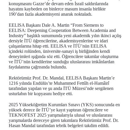
konuşmasını Gazze’de devam eden İsrail saldırılarında
hayatını kaybeden on binlerce masum insanla birlikte
190’dan fazla akademisyeni anarak noktaladı.
EELISA Başkanı Dale A. Martin “From Siemens to
EELISA: Deepening Cooperation Between Academia and
Industry” başlıklı sunumunda yeni akademik yılın ikinci açılış
dersiyle İTÜ öğrencilerine, akademisyenlerine ve idari
çalışanlarına hitap etti. EELISA ve İTÜ’nün EELISA
içindeki rolünden, üniversite-sanayi iş birliğinden kendi
deneyimleri ışığında söz etti. Öğrencilere takımlar oluşturma
ve İTÜ’nün kendilerine sunduğu uluslararası imkânlardan
faydalanma çağrısında bulundu.
Rektörümüz Prof. Dr. Mandal, EELISA Başkanı Martin’e
1216 yılında Endülüs’te Muhammed Fettûh el-Hamâirî
tarafından yapılan ve şu anda İTÜ Müzesi’nde sergilenen
usturlabın bir kopyasını hediye etti.
2025 Yükseköğretim Kurumları Sınavı (YKS) sonucunda en
yüksek derece ile İTÜ’ye kayıt yaptıran öğrencilere ve
TEKNOFEST 2025 yarışmalarıyla ulusal ve uluslararası
yarışmalarda dereceye giren takımlara Rektörümüz Prof. Dr.
Hasan Mandal tarafından tebrik belgeleri takdim edildi.