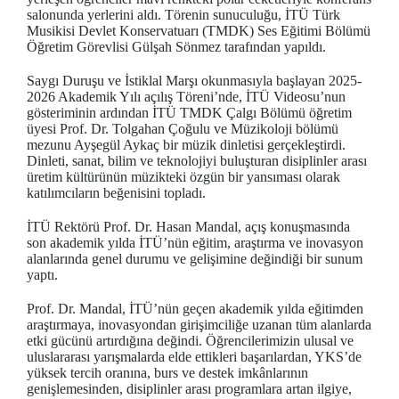
salonunda yerlerini aldı. Törenin sunuculuğu, İTÜ Türk
Musikisi Devlet Konservatuarı (TMDK) Ses Eğitimi Bölümü
Öğretim Görevlisi Gülşah Sönmez tarafından yapıldı.
Saygı Duruşu ve İstiklal Marşı okunmasıyla başlayan 2025-
2026 Akademik Yılı açılış Töreni’nde, İTÜ Videosu’nun
gösteriminin ardından İTÜ TMDK Çalgı Bölümü öğretim
üyesi Prof. Dr. Tolgahan Çoğulu ve Müzikoloji bölümü
mezunu Ayşegül Aykaç bir müzik dinletisi gerçekleştirdi.
Dinleti, sanat, bilim ve teknolojiyi buluşturan disiplinler arası
üretim kültürünün müzikteki özgün bir yansıması olarak
katılımcıların beğenisini topladı.
İTÜ Rektörü Prof. Dr. Hasan Mandal, açış konuşmasında
son akademik yılda İTÜ’nün eğitim, araştırma ve inovasyon
alanlarında genel durumu ve gelişimine değindiği bir sunum
yaptı.
Prof. Dr. Mandal, İTÜ’nün geçen akademik yılda eğitimden
araştırmaya, inovasyondan girişimciliğe uzanan tüm alanlarda
etki gücünü artırdığına değindi. Öğrencilerimizin ulusal ve
uluslararası yarışmalarda elde ettikleri başarılardan, YKS’de
yüksek tercih oranına, burs ve destek imkânlarının
genişlemesinden, disiplinler arası programlara artan ilgiye,