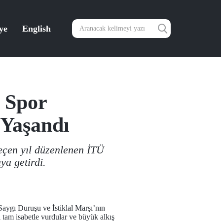
ye
English
 Spor
 Yaşandı
eçen yıl düzenlenen İTÜ
ya getirdi.
aygı Duruşu ve İstiklal Marşı’nın
 tam isabetle vurdular ve büyük alkış