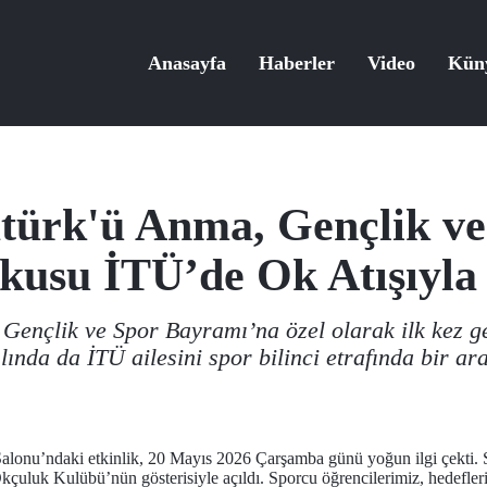
Anasayfa
Haberler
Video
Kün
türk'ü Anma, Gençlik ve
usu İTÜ’de Ok Atışıyla
Gençlik ve Spor Bayramı’na özel olarak ilk kez g
ında da İTÜ ailesini spor bilinci etrafında bir ara
lonu’ndaki etkinlik, 20 Mayıs 2026 Çarşamba günü yoğun ilgi çekti. S
çuluk Kulübü’nün gösterisiyle açıldı. Sporcu öğrencilerimiz, hedefleri