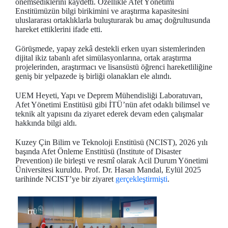
önemsediklerini kaydetti. Özellikle Afet Yönetimi
Enstitümüzün bilgi birikimini ve araştırma kapasitesini
uluslararası ortaklıklarla buluşturarak bu amaç doğrultusunda
hareket ettiklerini ifade etti.
Görüşmede, yapay zekâ destekli erken uyarı sistemlerinden
dijital ikiz tabanlı afet simülasyonlarına, ortak araştırma
projelerinden, araştırmacı ve lisansüstü öğrenci hareketliliğine
geniş bir yelpazede iş birliği olanakları ele alındı.
UEM Heyeti, Yapı ve Deprem Mühendisliği Laboratuvarı,
Afet Yönetimi Enstitüsü gibi İTÜ’nün afet odaklı bilimsel ve
teknik alt yapısını da ziyaret ederek devam eden çalışmalar
hakkında bilgi aldı.
Kuzey Çin Bilim ve Teknoloji Enstitüsü (NCIST), 2026 yılı
başında Afet Önleme Enstitüsü (Institute of Disaster
Prevention) ile birleşti ve resmî olarak Acil Durum Yönetimi
Üniversitesi kuruldu. Prof. Dr. Hasan Mandal, Eylül 2025
tarihinde NCIST’ye bir ziyaret
gerçekleştirmişti
.