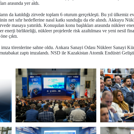
rı arasında yer aldı.
ların da katıldığı zirvede toplam 6 oturum gerçekleşti. Bu yıl ülkemiz
jinin net sıfır hedeflerine nasıl katkı sunduğu da ele alındı. Akkuyu Nü
zirvede masaya yatırıldı. Konuşulan konu başlıkları arasında nükleer ener
er enerji birlikteliği, nükleer projelerde risk azaltılması ve yeni nesil
 öne çıktı.
laştığı imza törenlerine sahne oldu. Ankara Sanayi Odası Nükleer Sana
mutabakat zaptı imzalandı. NSD ile Kazakistan Atomik Endüstri Gelişt