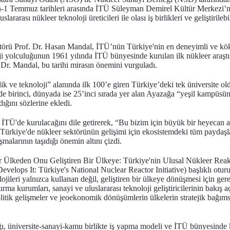
an-1 Temmuz tarihleri arasında İTÜ Süleyman Demirel Kültür Merkezi’
slararası nükleer teknoloji üreticileri ile olası iş birlikleri ve geliştirile
törü Prof. Dr. Hasan Mandal, İTÜ’nün Türkiye'nin en deneyimli ve kö
oji yolculuğunun 1961 yılında İTÜ bünyesinde kurulan ilk nükleer araştır
Dr. Mandal, bu tarihi mirasın önemini vurguladı.
 ve teknoloji” alanında ilk 100’e giren Türkiye’deki tek üniversite o
'de birinci, dünyada ise 25’inci sırada yer alan Ayazağa “yeşil kampüsü
ığını sözlerine ekledi.
 İTÜ'de kurulacağını dile getirerek, “Bu bizim için büyük bir heyecan 
Türkiye'de nükleer sektörünün gelişimi için ekosistemdeki tüm paydaş
malarının taşıdığı önemin altını çizdi.
 Ülkeden Onu Geliştiren Bir Ülkeye: Türkiye'nin Ulusal Nükleer Reak
elops It: Türkiye's National Nuclear Reactor Initiative) başlıklı oturu
ileri yalnızca kullanan değil, geliştiren bir ülkeye dönüşmesi için gerek
ırma kurumları, sanayi ve uluslararası teknoloji geliştiricilerinin bakış a
opolitik gelişmeler ve jeoekonomik dönüşümlerin ülkelerin stratejik bağı
ağı, üniversite-sanayi-kamu birlikte iş yapma modeli ve İTÜ bünyesinde