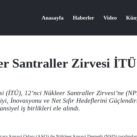
Anasayfa
Haberler
Video
Kün
er Santraller Zirvesi İTÜ
si (İTÜ), 12’nci Nükleer Santraller Zirvesi’ne (NP
yi, İnovasyonu ve Net Sıfır Hedeflerini Güçlendir
nsiyel iş birlikleri ele alındı.
Ankara Sanayi Odası (ASO) ile Nükleer Sanayi Derneği (NSD) tarafından