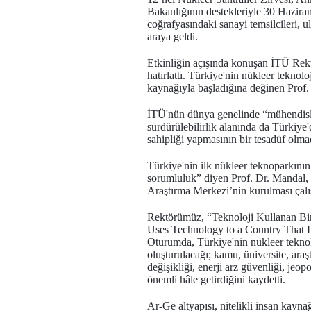
Bakanlığının destekleriyle 30 Hazir
coğrafyasındaki sanayi temsilcileri, ulu
araya geldi.
Etkinliğin açışında konuşan İTÜ Rek
hatırlattı. Türkiye'nin nükleer teknol
kaynağıyla başladığına değinen Prof. 
İTÜ'nün dünya genelinde “mühendislik
sürdürülebilirlik alanında da Türkiye
sahipliği yapmasının bir tesadüf olmad
Türkiye'nin ilk nükleer teknoparkının
sorumluluk” diyen Prof. Dr. Mandal, 
Araştırma Merkezi’nin kurulması çalış
Rektörümüz, “Teknoloji Kullanan Bir
Uses Technology to a Country That Dev
Oturumda, Türkiye'nin nükleer teknoloj
oluşturulacağı; kamu, üniversite, araşt
değişikliği, enerji arz güvenliği, je
önemli hâle getirdiğini kaydetti.
Ar-Ge altyapısı, nitelikli insan kayn