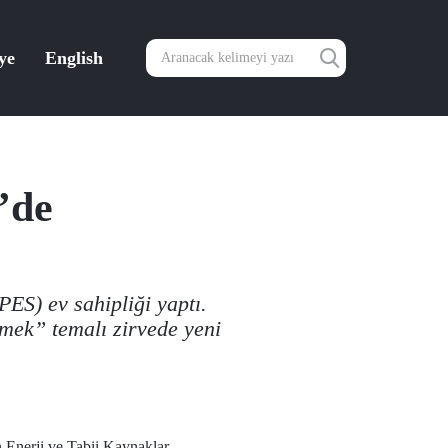
ye
English
’de
PES) ev sahipliği yaptı.
mek” temalı zirvede yeni
 Enerji ve Tabii Kaynaklar