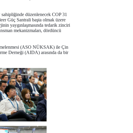
 ev sahipliğinde düzenlenecek COP 31
kleer Güç Santrali başta olmak üzere
jinin yaygınlaşmasında tedarik zinciri
 finansman mekanizmaları, dördüncü
yi Kümelenmesi (ASO NÜKSAK) ile Çin
irme Derneği (AIDA) arasında da bir