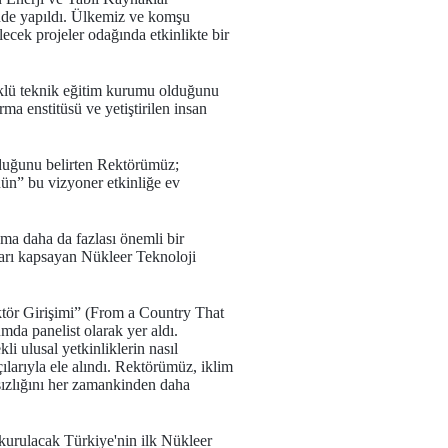
nde yapıldı. Ülkemiz ve komşu
bilecek projeler odağında etkinlikte bir
klü teknik eğitim kurumu olduğunu
ma enstitüsü ve yetiştirilen insan
lduğunu belirten Rektörümüz;
nün” bu vizyoner etkinliğe ev
ama daha da fazlası önemli bir
ları kapsayan Nükleer Teknoloji
tör Girişimi” (From a Country That
mda panelist olarak yer aldı.
li ulusal yetkinliklerin nasıl
çılarıyla ele alındı. Rektörümüz, iklim
msızlığını her zamankinden daha
 kurulacak Türkiye'nin ilk Nükleer