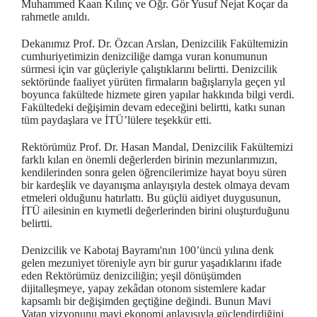
Muhammed Kaan Kılınç ve Öğr. Gör Yusuf Nejat Koçar da
rahmetle anıldı.
Dekanımız Prof. Dr. Özcan Arslan, Denizcilik Fakültemizin
cumhuriyetimizin denizciliğe damga vuran konumunun
sürmesi için var güçleriyle çalıştıklarını belirtti. Denizcilik
sektöründe faaliyet yürüten firmaların bağışlarıyla geçen yıl
boyunca fakültede hizmete giren yapılar hakkında bilgi verdi.
Fakültedeki değişimin devam edeceğini belirtti, katkı sunan
tüm paydaşlara ve İTÜ’lülere teşekkür etti.
Rektörümüz Prof. Dr. Hasan Mandal, Denizcilik Fakültemizi
farklı kılan en önemli değerlerden birinin mezunlarımızın,
kendilerinden sonra gelen öğrencilerimize hayat boyu süren
bir kardeşlik ve dayanışma anlayışıyla destek olmaya devam
etmeleri olduğunu hatırlattı. Bu güçlü aidiyet duygusunun,
İTÜ ailesinin en kıymetli değerlerinden birini oluşturduğunu
belirtti.
Denizcilik ve Kabotaj Bayramı'nın 100’üncü yılına denk
gelen mezuniyet töreniyle ayrı bir gurur yaşadıklarını ifade
eden Rektörümüz denizciliğin; yeşil dönüşümden
dijitalleşmeye, yapay zekâdan otonom sistemlere kadar
kapsamlı bir değişimden geçtiğine değindi. Bunun Mavi
Vatan vizyonunu mavi ekonomi anlayışıyla güçlendirdiğini