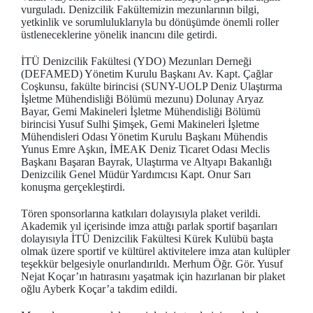
vurguladı. Denizcilik Fakültemizin mezunlarının bilgi,
yetkinlik ve sorumluluklarıyla bu dönüşümde önemli roller
üstleneceklerine yönelik inancını dile getirdi.
İTÜ Denizcilik Fakültesi (YDO) Mezunları Derneği
(DEFAMED) Yönetim Kurulu Başkanı Av. Kapt. Çağlar
Coşkunsu, fakülte birincisi (SUNY-UOLP Deniz Ulaştırma
İşletme Mühendisliği Bölümü mezunu) Dolunay Aryaz
Bayar, Gemi Makineleri İşletme Mühendisliği Bölümü
birincisi Yusuf Sulhi Şimşek, Gemi Makineleri İşletme
Mühendisleri Odası Yönetim Kurulu Başkanı Mühendis
Yunus Emre Aşkın, İMEAK Deniz Ticaret Odası Meclis
Başkanı Başaran Bayrak, Ulaştırma ve Altyapı Bakanlığı
Denizcilik Genel Müdür Yardımcısı Kapt. Onur Sarı
konuşma gerçekleştirdi.
Tören sponsorlarına katkıları dolayısıyla plaket verildi.
Akademik yıl içerisinde imza attığı parlak sportif başarıları
dolayısıyla İTÜ Denizcilik Fakültesi Kürek Kulübü başta
olmak üzere sportif ve kültürel aktivitelere imza atan kulüpler
teşekkür belgesiyle onurlandırıldı. Merhum Öğr. Gör. Yusuf
Nejat Koçar’ın hatırasını yaşatmak için hazırlanan bir plaket
oğlu Ayberk Koçar’a takdim edildi.