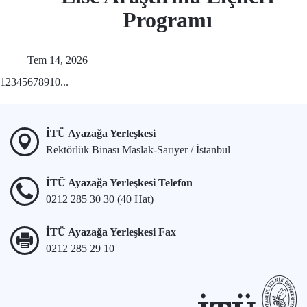
Programı
Tem 14, 2026
1
2
3
4
5
6
7
8
9
10
...
İTÜ Ayazağa Yerleşkesi
Rektörlük Binası Maslak-Sarıyer / İstanbul
İTÜ Ayazağa Yerleşkesi Telefon
0212 285 30 30 (40 Hat)
İTÜ Ayazağa Yerleşkesi Fax
0212 285 29 10