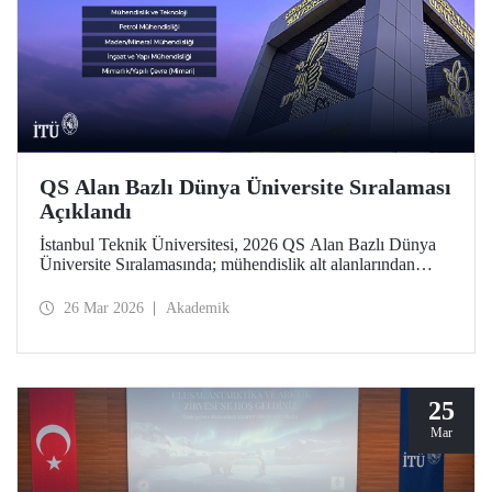
QS Alan Bazlı Dünya Üniversite Sıralaması
Açıklandı
İstanbul Teknik Üniversitesi, 2026 QS Alan Bazlı Dünya
Üniversite Sıralamasında; mühendislik alt alanlarından
“Petrol Mühendisliği”nde 39’uncu, “Maden/Mineral
Mühendisliği”nde 43’üncü, “Elektrik-Elektronik
26 Mar 2026
Akademik
Mühendisliği”nde 119’uncu oldu. “Mimarlık/Yapılı Çevre
(Mimari)” ile “İnşaat ve Yapı Mühendisliği”nde ise 51-100
aralığında bulunan İTÜ, “Mühendislik ve Teknoloji”de
dünyada ilk 100 üniversite arasında Türkiye’den yer alan
tek üniversite.
25
Mar