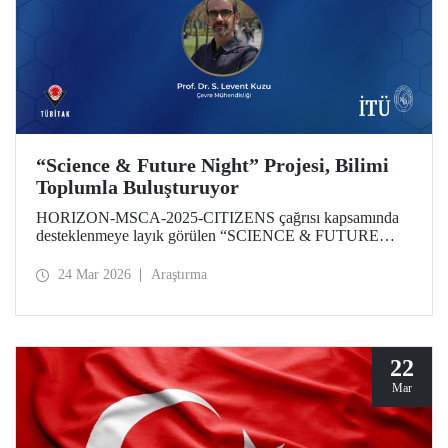
“Science & Future Night” Projesi, Bilimi
Toplumla Buluşturuyor
HORIZON-MSCA-2025-CITIZENS çağrısı kapsamında
desteklenmeye layık görülen “SCIENCE & FUTURE
NIGHT” Projesinin İTÜ bünyesindeki çalışmaları,
akademisyenimiz Prof. Dr. Levent Kuzu yürütücülüğünde
24 Mar 2026
Araştırma
gerçekleştirilecek. Proje; iklim değişikliği, halk sağlığı ve
dijital dönüşüm gibi küresel öncelikli alanlarda üretilen
bilimsel çıktıların toplumun tüm katmanlarına ulaştırılmasını
ve araştırma kültürünün şehir yaşamı ile entegrasyonunu
hedefliyor.
22
Mar