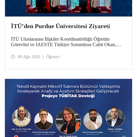
İTÜ’den Purdue Üniversitesi Ziyareti
İTÜ Uluslararası İlişkiler Koordinatörlüğü Öğretim
Görevlisi ve IAESTE Türkiye Sorumlusu Cahit Okan,
akademik ilişkileri ve iş birliğini geliştirmek amacıyla 20-27
Temmuz tarihlerinde ABD’de dünyanın önde gelen
06 Ağu 2026
Öğrenci
araştırma üniversitelerinden Purdue Üniversitesi başta
olmak üzere bir dizi ziyarette bulundu.