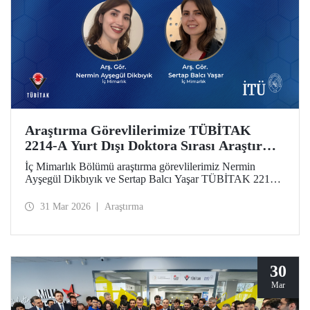
Araştırma Görevlilerimize TÜBİTAK
2214-A Yurt Dışı Doktora Sırası Araştırma
Bursu
İç Mimarlık Bölümü araştırma görevlilerimiz Nermin
Ayşegül Dikbıyık ve Sertap Balcı Yaşar TÜBİTAK 2214-
A Doktora Sırası Araştırma Bursunu almaya hak
kazandılar.
31 Mar 2026
Araştırma
30
Mar