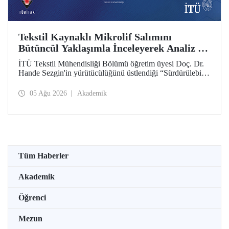
Tekstil Kaynaklı Mikrolif Salımını
Bütüncül Yaklaşımla İnceleyerek Analiz ve
Azaltım Stratejileri Geliştirecek Projeye
İTÜ Tekstil Mühendisliği Bölümü öğretim üyesi Doç. Dr.
TÜBİTAK Desteği
Hande Sezgin'in yürütücülüğünü üstlendiği “Sürdürülebilir
Pamuk ve Polyester Esaslı Tekstil Ürünlerinde Kullanım
Koşullarına Bağlı Mikrolif Salımı: Aşınma, UV Maruziyeti
05 Ağu 2026
Akademik
ve Yıkama Döngülerinin Bütünsel Analizi ve Azaltım
Stratejilerinin Geliştirilmesi” başlıklı proje, TÜBİTAK
2515 – COST Aksiyon Üyeleri Ar-Ge Destek Programı
kapsamında desteklenmeye hak kazandı.
Tüm Haberler
Akademik
Öğrenci
Mezun