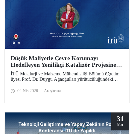
Düşük Maliyetle Çevre Korumayı
Hedefleyen Yenilikçi Katalizör Projesine
TÜBİTAK İkili İş Birliği Programı Desteği
İTÜ Metalurji ve Malzeme Mühendisliği Bölümü öğretim
üyesi Prof. Dr. Duygu Ağaoğulları yürütücülüğündeki
proje, “2502 - Araştırma Projeleri - Bulgaristan Bilimler
Akademisi (BAS) ile İkili İşbirliği Programı” kapsamında
02 Nis 2026
Araştırma
desteklenmeye hak kazandı. Projedeki ileri malzemelerin
hazırlanmasında sürdürülebilir ve yenilikçi mekanokimya
yaklaşımı öne çıkıyor.
31
Mar