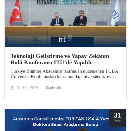
Teknoloji Geliştirme ve Yapay Zekânın
Rolü Konferansı İTÜ’de Yapıldı
Türkiye Bilimler Akademisi tarafından düzenlenen TÜBA
Üniversite Konferansları kapsamında, üniversitemiz ev
sahipliğinde “Teknoloji Geliştirme ve Yapay Zekânın
Rolü” başlıklı konferans, 30 Mart 2026’da Süleyman
31 Mar 2026
Akademik
Demirel Kültür Merkezimizin Senato Salonu’nda
gerçekleşti.
31
Mar