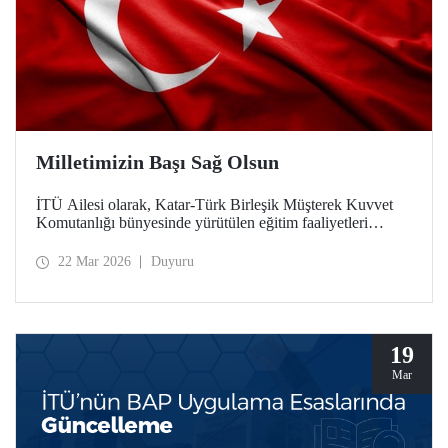
Milletimizin Başı Sağ Olsun
İTÜ Ailesi olarak, Katar-Türk Birleşik Müşterek Kuvvet
Komutanlığı bünyesinde yürütülen eğitim faaliyetleri
esnasında, Katar Silahlı Kuvvetlerine ait bir helikopterin
kaza kırıma uğraması sonucu şehit olan Türk Silahlı
22 Mar 2026
Duyuru
Kuvvetlerimiz ve ASELSAN personeli teknisyenlerimize
Allah'tan rahmet; ailelerine ve milletimize başsağlığı
diliyoruz. Milletimizin başı sağ olsun.
19
Mar