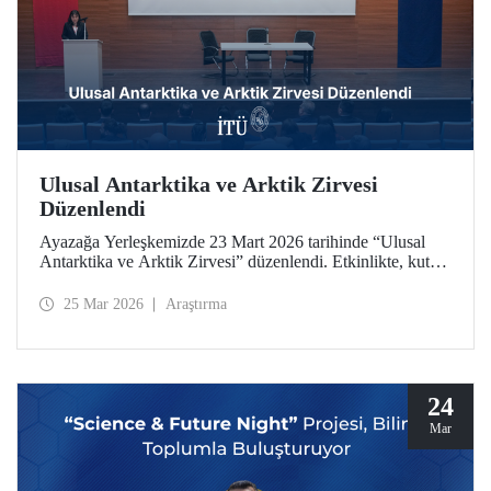
Ulusal Antarktika ve Arktik Zirvesi
Düzenlendi
Ayazağa Yerleşkemizde 23 Mart 2026 tarihinde “Ulusal
Antarktika ve Arktik Zirvesi” düzenlendi. Etkinlikte, kutup
araştırmaları ve iklim değişikliği alanındaki güncel
gelişmeler, akademik çalışmalar ve endüstriyel uygulamalar
25 Mar 2026
Araştırma
bir arada ele alındı
24
Mar