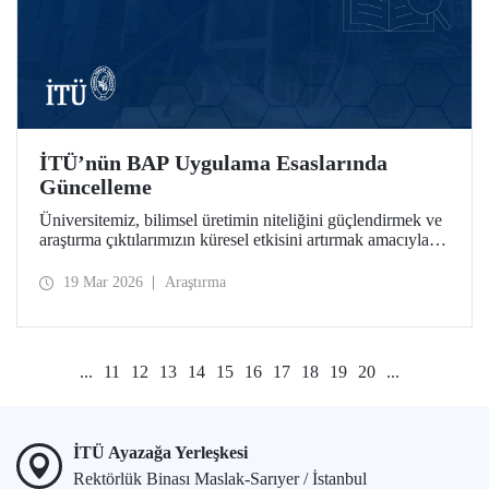
İTÜ’nün BAP Uygulama Esaslarında
Güncelleme
Üniversitemiz, bilimsel üretimin niteliğini güçlendirmek ve
araştırma çıktılarımızın küresel etkisini artırmak amacıyla
Bilimsel Araştırma Projeleri (BAP) bünyesinde stratejik
güncellemeleri hayata geçirdi.
19 Mar 2026
Araştırma
...
11
12
13
14
15
16
17
18
19
20
...
İTÜ Ayazağa Yerleşkesi
Rektörlük Binası Maslak-Sarıyer / İstanbul