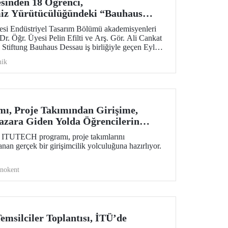
esinden 18 Öğrenci,
iz Yürütücülüğündeki “Bauhaus
gramına Katıldı
tesi Endüstriyel Tasarım Bölümü akademisyenleri
r. Öğr. Üyesi Pelin Efilti ve Arş. Gör. Ali Cankat
Stiftung Bauhaus Dessau iş birliğiyle geçen Eylül
 Open Studios programı başarıyla tamamlandı.
ik
, Proje Takımından Girişime,
zara Giden Yolda Öğrencilerin
i ITUTECH programı, proje takımlarını
nan gerçek bir girişimcilik yolculuğuna hazırlıyor.
knokent
msilciler Toplantısı, İTÜ’de