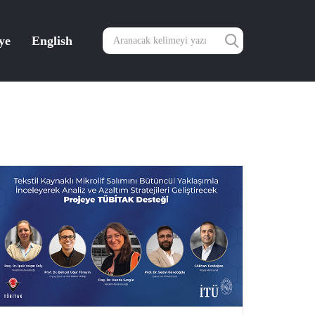
ye
English