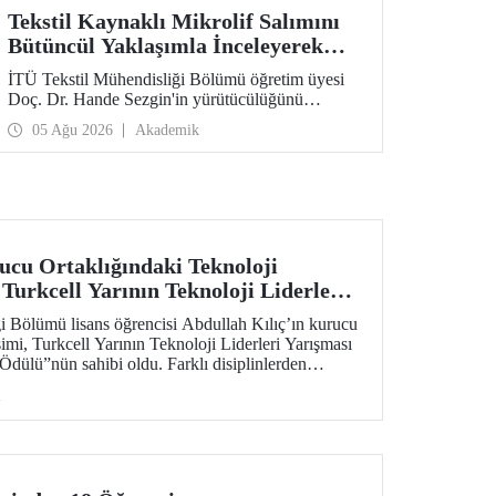
Tekstil Kaynaklı Mikrolif Salımını
Bütüncül Yaklaşımla İnceleyerek
Analiz ve Azaltım Stratejileri
İTÜ Tekstil Mühendisliği Bölümü öğretim üyesi
Geliştirecek Projeye TÜBİTAK
Doç. Dr. Hande Sezgin'in yürütücülüğünü
Desteği
üstlendiği “Sürdürülebilir Pamuk ve Polyester
05 Ağu 2026
Akademik
Esaslı Tekstil Ürünlerinde Kullanım Koşullarına
Bağlı Mikrolif Salımı: Aşınma, UV Maruziyeti ve
Yıkama Döngülerinin Bütünsel Analizi ve
Azaltım Stratejilerinin Geliştirilmesi” başlıklı
proje, TÜBİTAK 2515 – COST Aksiyon Üyeleri
Ar-Ge Destek Programı kapsamında
desteklenmeye hak kazandı.
cu Ortaklığındaki Teknoloji
Turkcell Yarının Teknoloji Liderleri
eklenme Potansiyeli Ödülü”
 Bölümü lisans öğrencisi Abdullah Kılıç’ın kurucu
imi, Turkcell Yarının Teknoloji Liderleri Yarışması
Ödülü”nün sahibi oldu. Farklı disiplinlerden
 yapay zekâ, yazılım ve mühendislik alanlarını bir
i