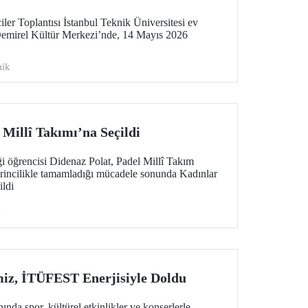
er Toplantısı İstanbul Teknik Üniversitesi ev
Demirel Kültür Merkezi’nde, 14 Mayıs 2026
ik
Millî Takımı’na Seçildi
i öğrencisi Didenaz Polat, Padel Millî Takım
irincilikle tamamladığı mücadele sonunda Kadınlar
ildi
i
iz, İTÜFEST Enerjisiyle Doldu
ında spor, kültürel etkinlikler ve konserlerle