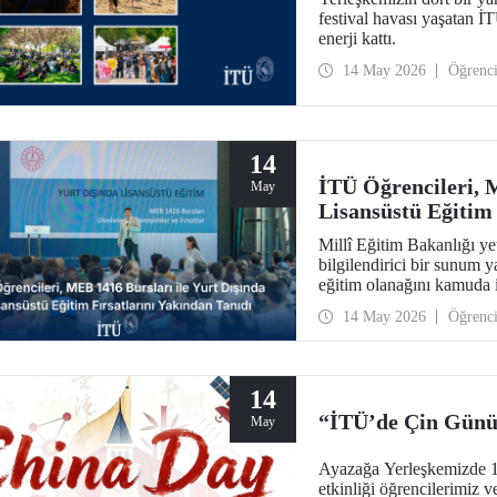
festival havası yaşatan
enerji kattı.
14 May 2026
Öğrenc
14
İTÜ Öğrencileri, 
May
Lisansüstü Eğitim 
Millî Eğitim Bakanlığı ye
bilgilendirici bir sunum y
eğitim olanağını kamuda i
artırılmasını amaçlayan e
14 May 2026
Öğrenc
14
“İTÜ’de Çin Gün
May
Ayazağa Yerleşkemizde 
etkinliği öğrencilerimiz 