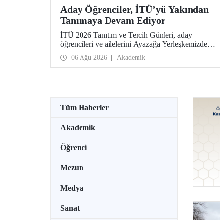
Aday Öğrenciler, İTÜ’yü Yakından
Tanımaya Devam Ediyor
İTÜ 2026 Tanıtım ve Tercih Günleri, aday
öğrencileri ve ailelerini Ayazağa Yerleşkemizde
ağırlamaya devam ediyor. Tanıtım ve Tercih
06 Ağu 2026
Akademik
Günleri 7 Ağustos’ta tamamlanacak, ilgili fakülte
ve birimler adaylara bilgi vermeye devam edecek.
Tüm Haberler
Akademik
Öğrenci
Mezun
Medya
Sanat