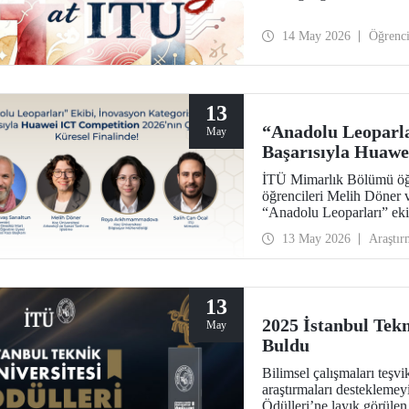
14 May 2026
Öğrenc
13
“Anadolu Leoparla
May
Başarısıyla Huawe
Küresel Finalinde
İTÜ Mimarlık Bölümü öğre
öğrencileri Melih Döner
“Anadolu Leoparları” eki
inovasyon kategorisinde
13 May 2026
Araştır
yarışmaya hak kazandı.
13
2025 İstanbul Tekn
May
Buldu
Bilimsel çalışmaları teşv
araştırmaları desteklemey
Ödülleri’ne layık görüle