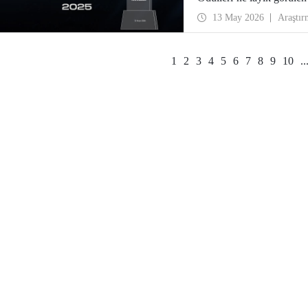
onurlandırıldı.
13 May 2026
Araştır
1
2
3
4
5
6
7
8
9
10
..