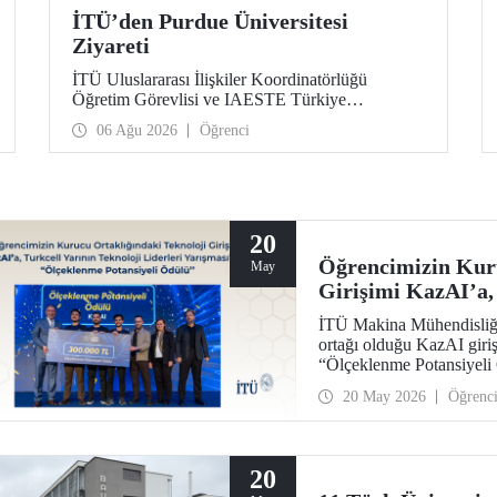
İTÜ’den Purdue Üniversitesi
Ziyareti
İTÜ Uluslararası İlişkiler Koordinatörlüğü
Öğretim Görevlisi ve IAESTE Türkiye
Sorumlusu Cahit Okan, akademik ilişkileri ve iş
06 Ağu 2026
Öğrenci
birliğini geliştirmek amacıyla 20-27 Temmuz
tarihlerinde ABD’de dünyanın önde gelen
araştırma üniversitelerinden Purdue Üniversitesi
başta olmak üzere bir dizi ziyarette bulundu.
20
Öğrencimizin Kuru
May
Girişimi KazAI’a, 
Yarışmasında “Ölç
İTÜ Makina Mühendisliği
ortağı olduğu KazAI giriş
“Ölçeklenme Potansiyeli 
öğrenciler, girişimlerinde
20 May 2026
Öğrenc
araya getirdi.
20