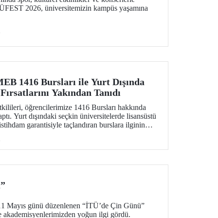
 İTÜFEST 2026, üniversitemizin kampüs yaşamına
i
MEB 1416 Bursları ile Yurt Dışında
Fırsatlarını Yakından Tanıdı
tkilileri, öğrencilerimize 1416 Bursları hakkında
aptı. Yurt dışındaki seçkin üniversitelerde lisansüstü
stihdam garantisiyle taçlandıran burslara ilginin
tkinlikte soru-cevap oturumu da düzenlendi.
i
ü”
11 Mayıs günü düzenlenen “İTÜ’de Çin Günü”
ve akademisyenlerimizden yoğun ilgi gördü.