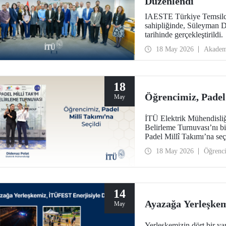
Düzenlendi
IAESTE Türkiye Temsilcil
sahipliğinde, Süleyman 
tarihinde gerçekleştirildi.
18 May 2026
Akadem
18
Öğrencimiz, Padel 
May
İTÜ Elektrik Mühendisliğ
Belirleme Turnuvası’nı b
Padel Millî Takımı’na seç
18 May 2026
Öğrenc
14
Ayazağa Yerleşkem
May
Yerleşkemizin dört bir yan