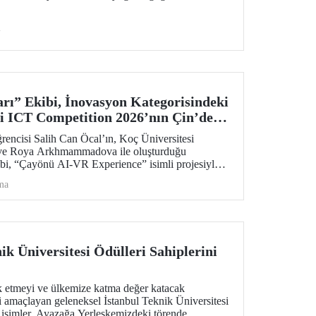
i
rı” Ekibi, İnovasyon Kategorisindeki
i ICT Competition 2026’nın Çin’deki
!
ncisi Salih Can Öcal’ın, Koç Üniversitesi
 ve Roya Arkhmammadova ile oluşturduğu
bi, “Çayönü AI-VR Experience” isimli projesiyle
 Huawei ICT Competition 2026 Küresel Finalinde
ma
ik Üniversitesi Ödülleri Sahiplerini
ik etmeyi ve ülkemize katma değer katacak
i amaçlayan geleneksel İstanbul Teknik Üniversitesi
n isimler, Ayazağa Yerleşkemizdeki törende