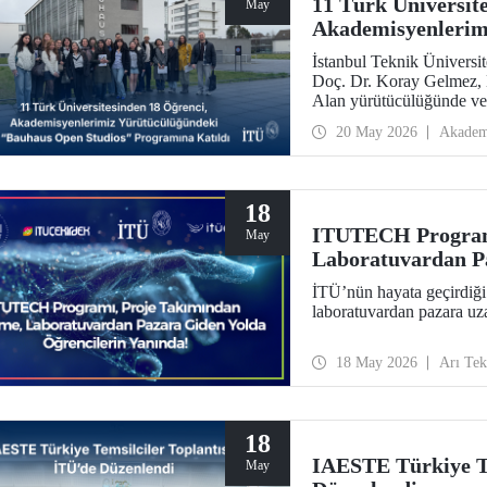
11 Türk Üniversit
May
Akademisyenlerim
Open Studios” Pro
İstanbul Teknik Üniversi
Doç. Dr. Koray Gelmez, D
Alan yürütücülüğünde ve 
ayında başlayan Bauhaus
20 May 2026
Akadem
18
ITUTECH Programı
May
Laboratuvardan Pa
Yanında
İTÜ’nün hayata geçirdiğ
laboratuvardan pazara uza
18 May 2026
Arı Te
18
IAESTE Türkiye Te
May