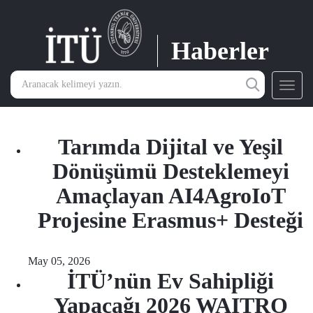
Haberler
Toggl
navig
Tarımda Dijital ve Yeşil
Dönüşümü Desteklemeyi
Amaçlayan AI4AgroIoT
Projesine Erasmus+ Desteği
May 05, 2026
İTÜ’nün Ev Sahipliği
Yapacağı 2026 WAITRO