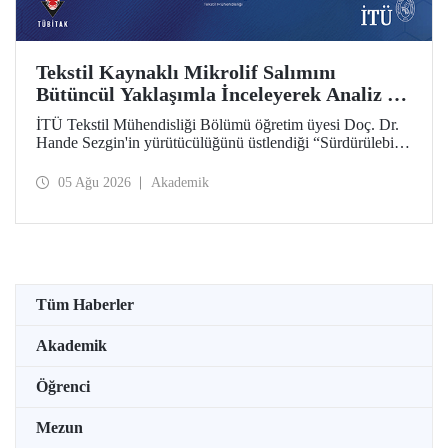
Tekstil Kaynaklı Mikrolif Salımını
Bütüncül Yaklaşımla İnceleyerek Analiz ve
Azaltım Stratejileri Geliştirecek Projeye
İTÜ Tekstil Mühendisliği Bölümü öğretim üyesi Doç. Dr.
TÜBİTAK Desteği
Hande Sezgin'in yürütücülüğünü üstlendiği “Sürdürülebilir
Pamuk ve Polyester Esaslı Tekstil Ürünlerinde Kullanım
Koşullarına Bağlı Mikrolif Salımı: Aşınma, UV Maruziyeti
05 Ağu 2026
Akademik
ve Yıkama Döngülerinin Bütünsel Analizi ve Azaltım
Stratejilerinin Geliştirilmesi” başlıklı proje, TÜBİTAK
2515 – COST Aksiyon Üyeleri Ar-Ge Destek Programı
kapsamında desteklenmeye hak kazandı.
Tüm Haberler
Akademik
Öğrenci
Mezun