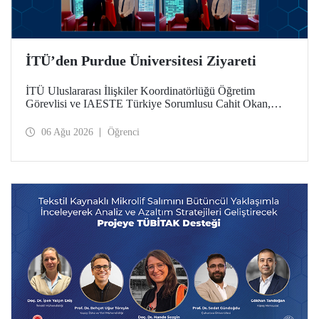
İTÜ’den Purdue Üniversitesi Ziyareti
İTÜ Uluslararası İlişkiler Koordinatörlüğü Öğretim
Görevlisi ve IAESTE Türkiye Sorumlusu Cahit Okan,
akademik ilişkileri ve iş birliğini geliştirmek amacıyla 20-27
Temmuz tarihlerinde ABD’de dünyanın önde gelen
06 Ağu 2026
Öğrenci
araştırma üniversitelerinden Purdue Üniversitesi başta
olmak üzere bir dizi ziyarette bulundu.