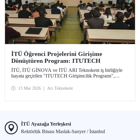
İTÜ Öğrenci Projelerini Girişime
Dönüştüren Program: ITUTECH
İTÜ, İTÜ GİNOVA ve İTÜ ARI Teknokent iş birliğiyle
hayata geçirilen "ITUTECH Girişimcilik Programı",
öğrencilerin akademik projelerini değer taşıyan girişimlere
dönüştürmeyi amaçlıyor.
13 Mar 2026
Arı Teknokent
İTÜ Ayazağa Yerleşkesi
Rektörlük Binası Maslak-Sarıyer / İstanbul