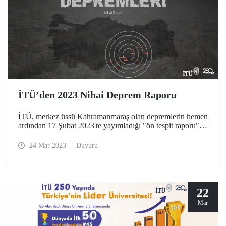
İTÜ’den 2023 Nihai Deprem Raporu
İTÜ, merkez üssü Kahramanmaraş olan depremlerin hemen
ardından 17 Şubat 2023'te yayımladığı "ön tespit raporu"nu
tamamladı. Nihai rapor, ön tespit raporunun
genişletilmesinin yanında depremin sosyolojik ve psikolojik
24 Mar 2023
Duyuru
etkilerine dair tespitler de içeriyor.
22
Mar