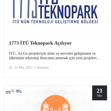
1773 İTÜ Teknopark Açılıyor
İTÜ, Ar-Ge projeleriyle ürün ve servisler geliştirmek ve
ülkemizin teknoloji ihracatını artırmak için yeni projeleri
hayata geçirmeye devam ediyor. Bu kapsamda, İTÜ,
yepyeni bir anlayış ve yapılanmayla 1773 İTÜ
21 Mar 2023
Kampüs
Teknopark’ın kurulduğunu ve proje başvurularını almaya
başladığını duyurdu.
21
Mar