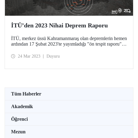
İTÜ’den 2023 Nihai Deprem Raporu
İTÜ, merkez üssü Kahramanmaraş olan depremlerin hemen
ardından 17 Şubat 2023'te yayımladığı "ön tespit raporu"nu
tamamladı. Nihai rapor, ön tespit raporunun
genişletilmesinin yanında depremin sosyolojik ve psikolojik
24 Mar 2023
Duyuru
etkilerine dair tespitler de içeriyor.
Tüm Haberler
Akademik
Öğrenci
Mezun