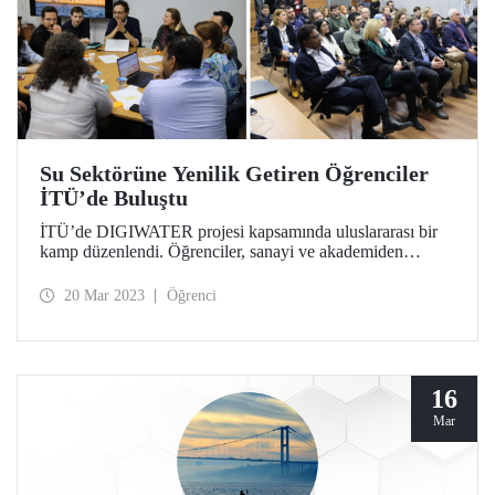
Su Sektörüne Yenilik Getiren Öğrenciler
İTÜ’de Buluştu
İTÜ’de DIGIWATER projesi kapsamında uluslararası bir
kamp düzenlendi. Öğrenciler, sanayi ve akademiden
paydaşlar, su sektöründe dijital teknolojilerin yeni
uygulamalarını paylaşmak ve geliştirmek için İTÜ
20 Mar 2023
Öğrenci
MEMTEK’te 15-17 Mart 2023 tarihlerinde düzenlenen
kampta bir araya geldiler.
16
Mar