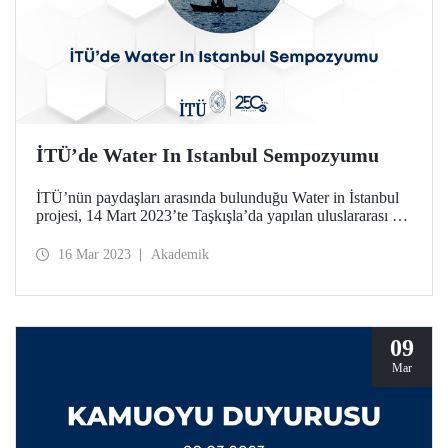
İTÜ’de Water In Istanbul Sempozyumu
İTÜ’nün paydaşları arasında bulunduğu Water in İstanbul
projesi, 14 Mart 2023’te Taşkışla’da yapılan uluslararası bir
sempozyumla dünyaya tanıtıldı. Proje; Bizans ve
Osmanlı’dan günümüze İstanbul’daki su yönetiminin
16 Mar 2023
Akademik
araştırılmasını, günümüzdeki sorunlara yönelik
sürdürülebilir ve çevre dostu teknolojiler geliştirilmesini
hedefliyor.
09
Mar