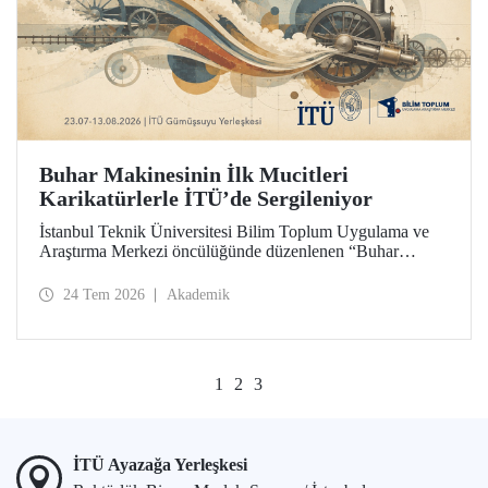
Buhar Makinesinin İlk Mucitleri
Karikatürlerle İTÜ’de Sergileniyor
İstanbul Teknik Üniversitesi Bilim Toplum Uygulama ve
Araştırma Merkezi öncülüğünde düzenlenen “Buhar
Makinesinin İlk Mucitleri” karikatür sergisi, İTÜ Prof. Dr.
Necmettin Erbakan Gümüşsuyu Yerleşkesi’nde
24 Tem 2026
Akademik
ziyaretçileriyle buluşuyor. Sergi, 23 Temmuz–13 Ağustos
2026 tarihleri arasında ziyarete açık olacak.
1
2
3
İTÜ Ayazağa Yerleşkesi