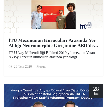
İTÜ Mezununun Kurucuları Arasında Yer
Aldığı Neuromorphic Girişimine ABD’de
Prestijli Hızlandırma Desteği
İTÜ Uzay Mühendisliği Bölümü 2019 yılı mezunu Vatan
Aksoy Tezer’in kurucuları arasında yer aldığı
Neuromorphic girişimi, ABD’nin en prestijli hızlandırma
programı Y Combinator’ın (YC) 2026 yaz dönemine kabul
28 Tem 2026
Mezun
edildi. Girişim, 500 bin dolar yatırım aldı.
28
Tem