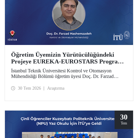
Öğretim Üyemizin Yürütücülüğündeki
Projeye EUREKA-EUROSTARS Programı
Desteği
İstanbul Teknik Üniversitesi Kontrol ve Otomasyon
Mühendisliği Bölümü öğretim üyesi Doç. Dr. Farzad
Hashemzadeh’nin yürütücülüğünü yaptığı “Quantum-
Driven Resilient Power Systems: Revolutionizing Energy
30 Tem 2026
Araştırma
Security for the Future” başlıklı projesi, EUREKA-
EUROSTARS Programı kapsamında desteklenmeye hak
kazandı.
30
Tem