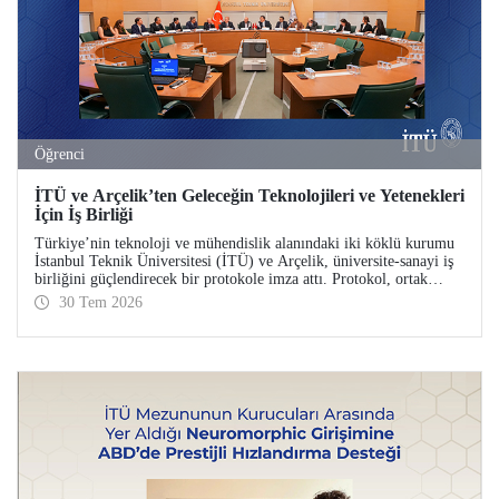
Öğrenci
İTÜ ve Arçelik’ten Geleceğin Teknolojileri ve Yetenekleri
İçin İş Birliği
Türkiye’nin teknoloji ve mühendislik alanındaki iki köklü kurumu
İstanbul Teknik Üniversitesi (İTÜ) ve Arçelik, üniversite-sanayi iş
birliğini güçlendirecek bir protokole imza attı. Protokol, ortak
bilimsel araştırmalar ve yenilikçi teknolojilerin transferinin yanı
30 Tem 2026
sıra öğrencilere staj, gelişim programları, bitirme projeleri ve
mentörlük olanakları sunulmasını kapsıyor.