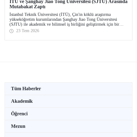
İTÜ ve Şanghay Jiao Tong Üniversitesi (SJTU) Arasında
Mutabakat Zaptı
İstanbul Teknik Üniversitesi (İTÜ), Çin'in köklü araştırma
yükseköğretim kurumlarından Şanghay Jiao Tong Üniversitesi
(SJTU) ile akademik ve bilimsel iş birliğini geliştirmek için bir
mutabakat zaptı (MoU) imzalandı.
23 Tem 2026
Tüm Haberler
Akademik
Öğrenci
Mezun