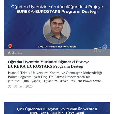
Araştırma
Öğretim Üyemizin Yürütücülüğündeki Projeye
EUREKA-EUROSTARS Programı Desteği
İstanbul Teknik Üniversitesi Kontrol ve Otomasyon Mühendisliği
Bölümü öğretim üyesi Doç. Dr. Farzad Hashemzadeh’nin
yürütücülüğünü yaptığı “Quantum-Driven Resilient Power Systems:
Revolutionizing Energy Security for the Future” başlıklı projesi,
30 Tem 2026
EUREKA-EUROSTARS Programı kapsamında desteklenmeye hak
kazandı.