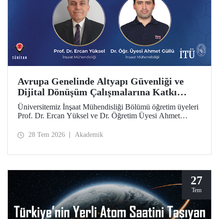
Avrupa Genelinde Altyapı Güvenliği ve
Dijital Dönüşüm Çalışmalarına Katkı
Sağlayacak ARCADIA Projesine MSCA
Üniversitemiz İnşaat Mühendisliği Bölümü öğretim üyeleri
Staff Exchanges Programı Desteği
Prof. Dr. Ercan Yüksel ve Dr. Öğretim Üyesi Ahmet
Güllü'nün eş proje yürütücüleri olarak yer aldığı
ARCADIA (Augmented Reality, Operator-Centred Tools,
28 Tem 2026
Akademik
Causal Inference & Digital Twins for Infrastructure
Assessment) başlıklı proje, Avrupa Birliği Marie
Skłodowska-Curie Actions (MSCA) Staff Exchanges
Programı kapsamında desteklenmeye hak kazandı.
27
Tem