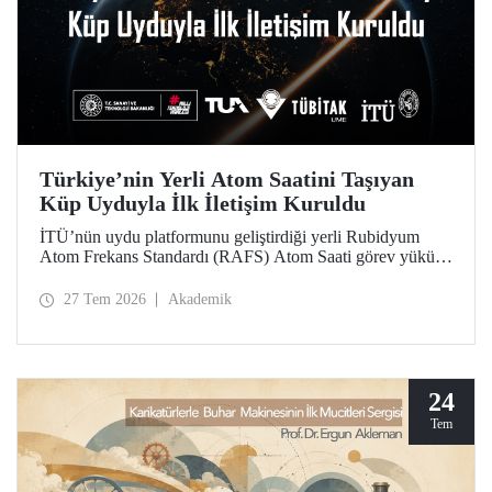
Türkiye’nin Yerli Atom Saatini Taşıyan
Küp Uyduyla İlk İletişim Kuruldu
İTÜ’nün uydu platformunu geliştirdiği yerli Rubidyum
Atom Frekans Standardı (RAFS) Atom Saati görev yükünü
taşıyan RAFS Küp Uydusu uzaya fırlatıldı. Uyduyla
başarılı şekilde iletişim kuruldu ve birçok telemetri alındı.
27 Tem 2026
Akademik
RAFS, Türkiye’nin uzay tabanlı zamanlama ve konumlama
teknolojileri açısından büyük önem taşıyor.
24
Tem