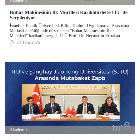
Akademik
Buhar Makinesinin İlk Mucitleri Karikatürlerle İTÜ’de
Sergileniyor
İstanbul Teknik Üniversitesi Bilim Toplum Uygulama ve Araştırma
Merkezi öncülüğünde düzenlenen “Buhar Makinesinin İlk
Mucitleri” karikatür sergisi, İTÜ Prof. Dr. Necmettin Erbakan
Gümüşsuyu Yerleşkesi’nde ziyaretçileriyle buluşuyor. Sergi, 23
24 Tem 2026
Temmuz–13 Ağustos 2026 tarihleri arasında ziyarete açık olacak.
Akademik