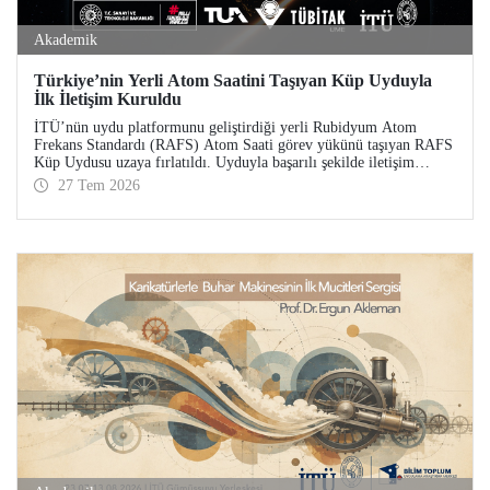
Akademik
Türkiye’nin Yerli Atom Saatini Taşıyan Küp Uyduyla
İlk İletişim Kuruldu
İTÜ’nün uydu platformunu geliştirdiği yerli Rubidyum Atom
Frekans Standardı (RAFS) Atom Saati görev yükünü taşıyan RAFS
Küp Uydusu uzaya fırlatıldı. Uyduyla başarılı şekilde iletişim
kuruldu ve birçok telemetri alındı. RAFS, Türkiye’nin uzay tabanlı
27 Tem 2026
zamanlama ve konumlama teknolojileri açısından büyük önem
taşıyor.