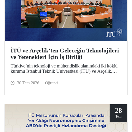
İTÜ ve Arçelik’ten Geleceğin Teknolojileri
ve Yetenekleri İçin İş Birliği
Türkiye’nin teknoloji ve mühendislik alanındaki iki köklü
kurumu İstanbul Teknik Üniversitesi (İTÜ) ve Arçelik,
üniversite-sanayi iş birliğini güçlendirecek bir protokole
imza attı. Protokol, ortak bilimsel araştırmalar ve yenilikçi
30 Tem 2026
Öğrenci
teknolojilerin transferinin yanı sıra öğrencilere staj, gelişim
programları, bitirme projeleri ve mentörlük olanakları
sunulmasını kapsıyor.
28
Tem