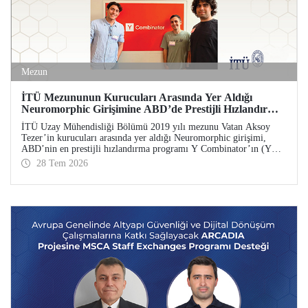
Mezun
İTÜ Mezununun Kurucuları Arasında Yer Aldığı
Neuromorphic Girişimine ABD’de Prestijli Hızlandırma
Desteği
İTÜ Uzay Mühendisliği Bölümü 2019 yılı mezunu Vatan Aksoy
Tezer’in kurucuları arasında yer aldığı Neuromorphic girişimi,
ABD’nin en prestijli hızlandırma programı Y Combinator’ın (YC)
2026 yaz dönemine kabul edildi. Girişim, 500 bin dolar yatırım
28 Tem 2026
aldı.