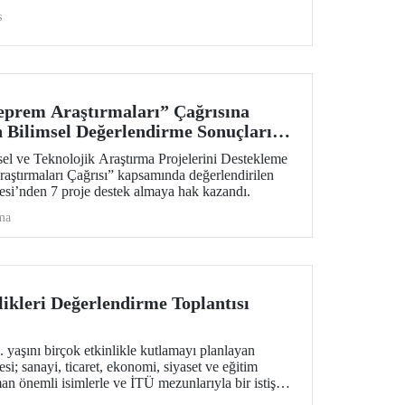
üyük bir başarıya imza attı.
s
prem Araştırmaları” Çağrısına
n Bilimsel Değerlendirme Sonuçları
 ve Teknolojik Araştırma Projelerini Destekleme
ştırmaları Çağrısı” kapsamında değerlendirilen
tesi’nden 7 proje destek almaya hak kazandı.
ma
likleri Değerlendirme Toplantısı
. yaşını birçok etkinlikle kutlamayı planlayan
si; sanayi, ticaret, ekonomi, siyaset ve eğitim
n önemli isimlerle ve İTÜ mezunlarıyla bir istişare