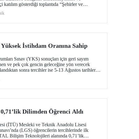
çi katılım gösterdiği toplantıda “Şehirler ve
ılaşılan zorlukların çözümlerine dair geliştirilen
ik
aliyetleri portföyü oluşturma kararı alındı.
 Yüksek İstihdam Oranına Sahip
mları Sınav (YKS) sonuçları için geri sayım
nen ve pek çok gencin geleceğine yön verecek
ndıktan sonra tercihler ise 5-13 Ağustos tarihleri
ektör Yardımcısı Prof. Dr. Şule Itır Satoğlu,
i
rmeden önce İTÜ Çevrimiçi Tanıtım ve Tercih
neriyor.
,71’lik Dilimden Öğrenci Aldı
tesi (İTÜ) Mesleki ve Teknik Anadolu Lisesi
navı’nda (LGS) öğrencilerin tercihlerinde ilk
TAL Bilişim Teknolojileri alanında 0,71’lik