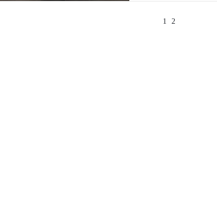
sosyal ve bilimsel işbirli
1
2