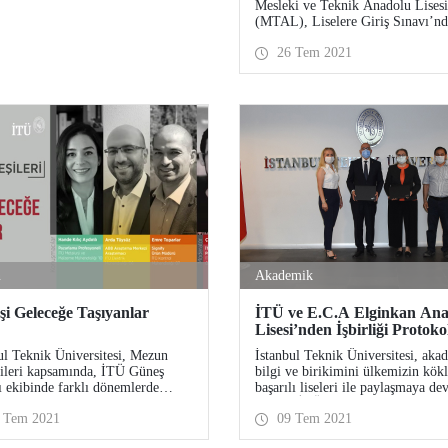
Mesleki ve Teknik Anadolu Lisesi
(MTAL), Liselere Giriş Sınavı’nd
(LGS) öğrencilerin tercihlerinde i
26 Tem 2021
sıralarda yer aldı. İTÜ MTAL Bil
Teknolojileri alanında 0,71’lik di
öğrenci alarak büyük bir başarıya
attı.
n
Akademik
i Geleceğe Taşıyanlar
İTÜ ve E.C.A Elginkan An
Lisesi’nden İşbirliği Protoko
ul Teknik Üniversitesi, Mezun
İstanbul Teknik Üniversitesi, aka
ileri kapsamında, İTÜ Güneş
bilgi ve birikimini ülkemizin kök
ı ekibinde farklı dönemlerde
başarılı liseleri ile paylaşmaya d
almış mezunlarımızla başarıları ve
ediyor. İTÜ, Fen Liseleri, Anado
 Tem 2021
09 Tem 2021
ı üzerine konuştuk.
Liseleri, Mesleki ve Teknik Anad
Liseleri ve Güzel Sanatlar Liseleri