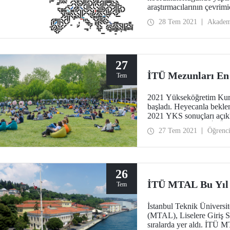
araştırmacılarının çevrimi
Topluluklar” alanında karş
28 Tem 2021
Akadem
stratejiler için EELISA fa
27
İTÜ Mezunları En
Tem
2021 Yükseköğretim Kuru
başladı. Heyecanla bekle
2021 YKS sonuçları açıkla
arasında yapılacak. İTÜ R
27 Tem 2021
Öğrenc
adayların kararlarını ve
günlerini beklemelerini ö
26
İTÜ MTAL Bu Yıl 0
Tem
İstanbul Teknik Üniversi
(MTAL), Liselere Giriş Sı
sıralarda yer aldı. İTÜ M