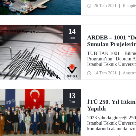
dilimden öğrenci alarak b
26 Tem 2021
Kampü
14
ARDEB – 1001 “De
Tem
Sunulan Projeleri
Açıklandı
TUBİTAK 1001 – Bilimsel
Programı’nın “Deprem Ara
İstanbul Teknik Üniversi
14 Tem 2021
Araştır
13
İTÜ 250. Yıl Etkin
Tem
Yapıldı
2023 yılında gireceği 250
İstanbul Teknik Üniversite
konularında alanında uzma
toplantısı düzenlendi.