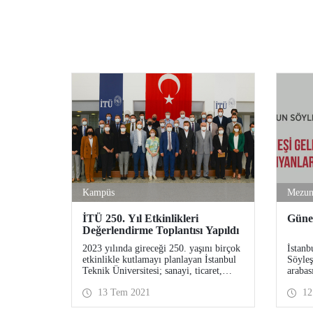
Kampüs
Mezu
İTÜ 250. Yıl Etkinlikleri
Güneş
Değerlendirme Toplantısı Yapıldı
2023 yılında gireceği 250. yaşını birçok
İstanb
etkinlikle kutlamayı planlayan İstanbul
Söyleş
Teknik Üniversitesi; sanayi, ticaret,
arabas
ekonomi, siyaset ve eğitim konularında
görev 
13 Tem 2021
12
alanında uzman önemli isimlerle ve İTÜ
anılar
mezunlarıyla bir istişare toplantısı