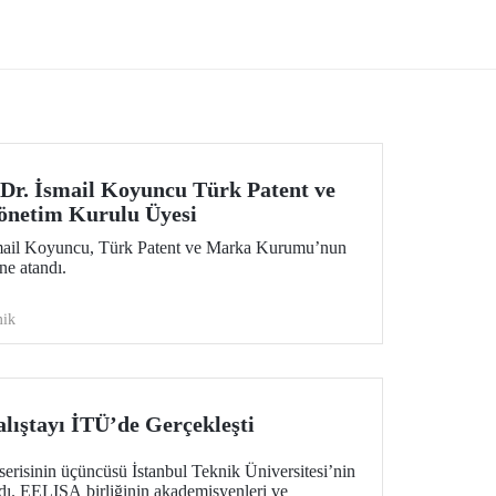
a
i olan
le
olü
Dr. İsmail Koyuncu Türk Patent ve
netim Kurulu Üyesi
mail Koyuncu, Türk Patent ve Marka Kurumu’nun
e atandı.
ik
ıştayı İTÜ’de Gerçekleşti
erisinin üçüncüsü İstanbul Teknik Üniversitesi’nin
dı. EELISA birliğinin akademisyenleri ve