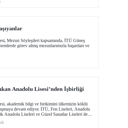
s
aşıyanlar
tesi, Mezun Söyleşileri kapsamında, İTÜ Güneş
önemlerde görev almış mezunlarımızla başarıları ve
kan Anadolu Lisesi’nden İşbirliği
esi, akademik bilgi ve birikimini ülkemizin köklü
paylaşmaya devam ediyor. İTÜ, Fen Liseleri, Anadolu
ik Anadolu Liseleri ve Güzel Sanatlar Liseleri ile
lerine bir yenisini daha ekledi. Bu kapsamda
ik
rinden biri olan E.C.A Elginkan Anadolu Lisesi’yle