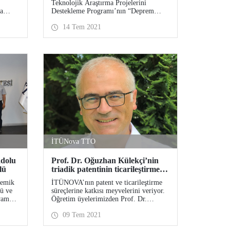
Teknolojik Araştırma Projelerini
Açıklandı
a
Destekleme Programı’nın “Deprem
lk
Araştırmaları Çağrısı” kapsamında
14 Tem 2021
işim
değerlendirilen İstanbul Teknik
limden
Üniversitesi’nden 7 proje destek almaya
 imza
hak kazandı.
İTÜNova TTO
adolu
Prof. Dr. Oğuzhan Külekçi’nin
lü
triadik patentinin ticarileştirme
başarısı!
demik
İTÜNOVA’nın patent ve ticarileştirme
lü ve
süreçlerine katkısı meyvelerini veriyor.
evam
Öğretim üyelerimizden Prof. Dr.
lu
Oğuzhan Külekçi’nin triadik patentinin
09 Tem 2021
olu
ticarileştirme başarısı üzerine kısa bir
 ile
söyleşi yaptık.