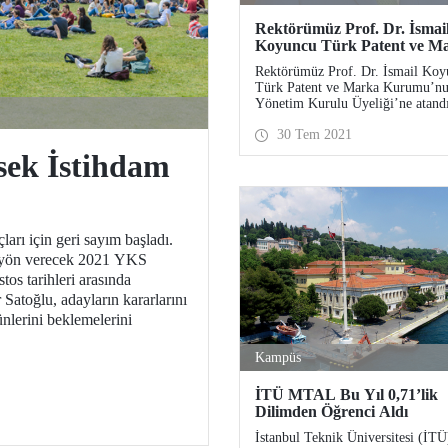
Rektörümüz Prof. Dr. İsmai
Koyuncu Türk Patent ve M
Kurumu Yönetim Kurulu Üy
Rektörümüz Prof. Dr. İsmail Koy
Türk Patent ve Marka Kurumu’n
Yönetim Kurulu Üyeliği’ne atandı
30 Tem 2021
ek İstihdam
rı için geri sayım başladı.
e yön verecek 2021 YKS
tos tarihleri arasında
 Satoğlu, adayların kararlarını
lerini beklemelerini
Kampüs
İTÜ MTAL Bu Yıl 0,71’lik
Dilimden Öğrenci Aldı
İstanbul Teknik Üniversitesi (İTÜ