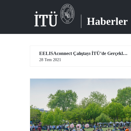
Haberler
Rektörümüz Prof. Dr. İsmail Koyuncu Türk Patent ve Marka Kurumu Yönetim Kurulu Üyesi
EELISAconnect Çalıştayı İTÜ’de Gerçekleşti
28 Tem 2021