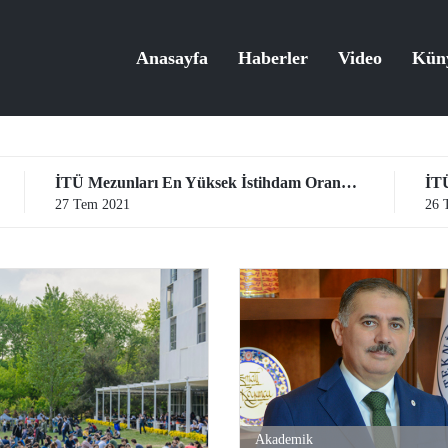
Anasayfa
Haberler
Video
Kün
İTÜ Mezunları En Yüksek İstihdam Oranına Sahip
27 Tem 2021
26 
Akademik