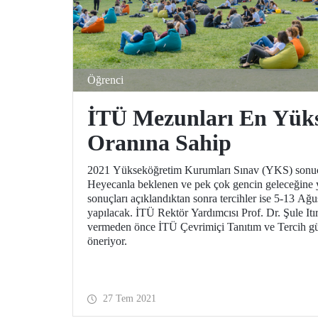
Öğrenci
İTÜ Mezunları En Yüks
Oranına Sahip
2021 Yükseköğretim Kurumları Sınav (YKS) sonuçla
Heyecanla beklenen ve pek çok gencin geleceğin
sonuçları açıklandıktan sonra tercihler ise 5-13 Ağus
yapılacak. İTÜ Rektör Yardımcısı Prof. Dr. Şule Itır
vermeden önce İTÜ Çevrimiçi Tanıtım ve Tercih gün
öneriyor.
27 Tem 2021