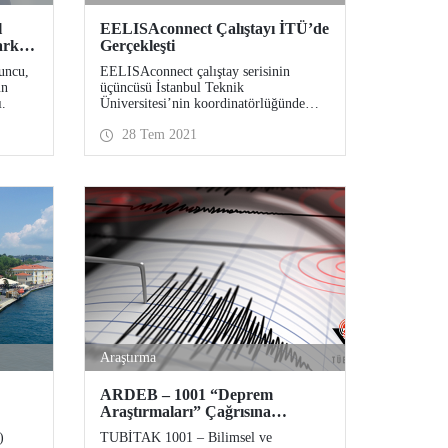
l
EELISAconnect Çalıştayı İTÜ’de
arka
Gerçekleşti
esi
uncu,
EELISAconnect çalıştay serisinin
un
üçüncüsü İstanbul Teknik
.
Üniversitesi’nin koordinatörlüğünde
yapıldı. EELISA birliğinin
28 Tem 2021
akademisyenleri ve araştırmacılarının
çevrimiçi katılım gösterdiği toplantıda
“Şehirler ve Topluluklar” alanında
karşılaşılan zorlukların çözümlerine dair
geliştirilen stratejiler için EELISA
faaliyetleri portföyü oluşturma kararı
alındı.
Araştırma
ARDEB – 1001 “Deprem
Araştırmaları” Çağrısına
Sunulan Projelerin Bilimsel
)
TUBİTAK 1001 – Bilimsel ve
Değerlendirme Sonuçları