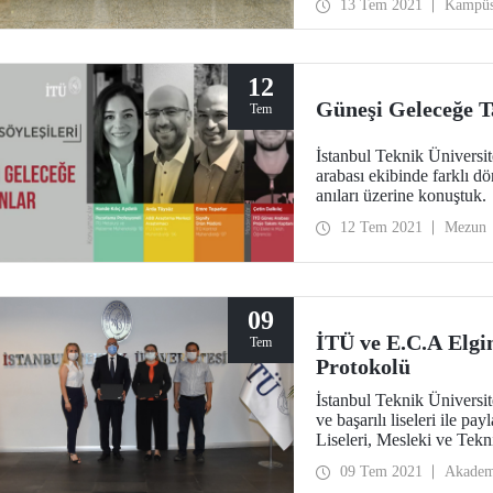
13 Tem 2021
Kampü
12
Güneşi Geleceğe T
Tem
İstanbul Teknik Üniversi
arabası ekibinde farklı d
anıları üzerine konuştuk.
12 Tem 2021
Mezun
09
İTÜ ve E.C.A Elgin
Tem
Protokolü
İstanbul Teknik Üniversit
ve başarılı liseleri ile 
Liseleri, Mesleki ve Tekn
yapılan işbirliği protokol
09 Tem 2021
Akadem
ülkemizin başarılı lisele