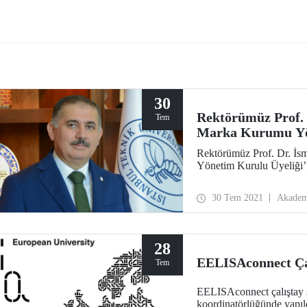
yapılan işbirliği protokollerine bir
yenisini daha ekledi. Bu kapsamd
ülkemizin başarılı liselerinden bir
E.C.A Elginkan Anadolu Lisesi’y
sosyal ve bilimsel işbirliği protok
imzaladı.
30
Rektörümüz Prof. 
Tem
Marka Kurumu Yö
Rektörümüz Prof. Dr. İs
Yönetim Kurulu Üyeliği’n
30 Tem 2021
Akadem
28
EELISAconnect Çal
Tem
EELISAconnect çalıştay s
koordinatörlüğünde yapıl